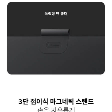
독립형 펜 홀더
3단 접이식 마그네틱 스탠드
손을 자유롭게