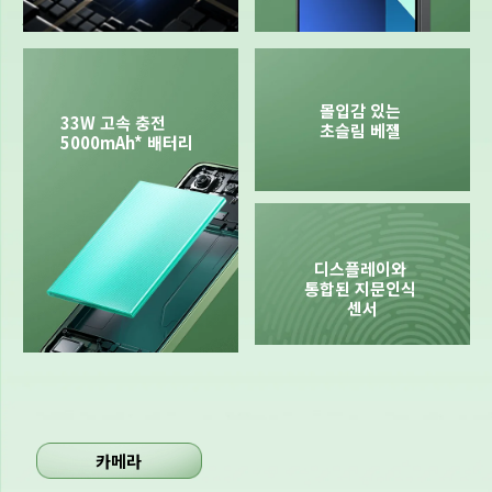
몰입감 있는 
33W 고속 충전

초슬림 베젤 
5000mAh* 배터리
디스플레이와 
통합된 지문인식 
센서
카메라