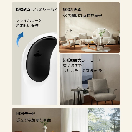
500万画素
物理的なレンズシールド
3Kの鮮明な画質を実現
プライバシーを

効果的に保護
超低照度カラーモード
暗い場所でも

フルカラーの画像を提供
HDRモード
逆光でも鮮明な画像