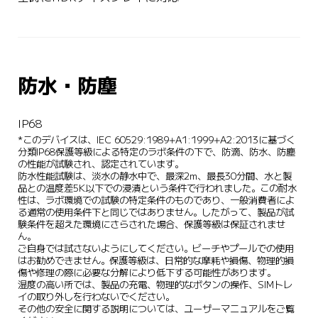
防水・防塵
IP68
*このデバイスは、IEC 60529:1989+A1:1999+A2:2013に基づく
分類IP68保護等級による特定のラボ条件の下で、防滴、防水、防塵
の性能が試験され、認定されています。

防水性能試験は、淡水の静水中で、最深2m、最長30分間、水と製
品との温度差5K以下での浸漬という条件で行われました。この耐水
性は、ラボ環境での試験の特定条件のものであり、一般消費者によ
る通常の使用条件下と同じではありません。したがって、製品が試
験条件を超えた環境にさらされた場合、保護等級は保証されませ
ん。 

ご自身では試さないようにしてください。ビーチやプールでの使用
はお勧めできません。保護等級は、日常的な摩耗や損傷、物理的損
傷や修理の際に必要な分解により低下する可能性があります。 

湿度の高い所では、製品の充電、物理的なボタンの操作、SIMトレ
イの取り外しを行わないでください。 

その他の安全に関する説明については、ユーザーマニュアルをご覧