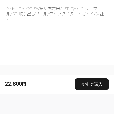
Redmi Pad/22.5W急速充電器/USB Type-C ケーブ
ル/SD 取り出しツール/クイックスタートガイド/保証
カード
Drag down to fresh
22,800円
今すぐ購入