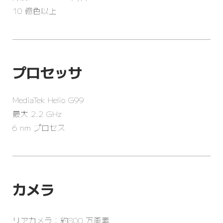
10 億色以上
プロセッサ
MediaTek Helio G99
最大 2.2 GHz
6 nm プロセス
カメラ
リアカメラ：約800 万画素