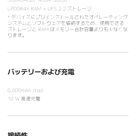
LPDDR4X RAM + UFS 2.2 ストレージ
* デバイスにプリインストールされたオペレーティング
システムとソフトウェアを格納するため、使用できる
ストレージと RAM はメモリー合計容量よりも少なくな
ります。
バッテリーおよび充電
18 W 高速充電
接続性