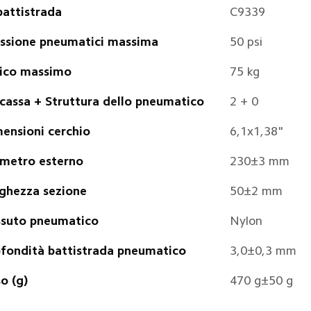
battistrada
C9339
ssione pneumatici massima
50 psi
ico massimo
75 kg
cassa + Struttura dello pneumatico
2 + 0
ensioni cerchio
6,1x1,38"
metro esterno
230±3 mm
ghezza sezione
50±2 mm
suto pneumatico
Nylon
fondità battistrada pneumatico
3,0±0,3 mm
o (g)
470 g±50 g