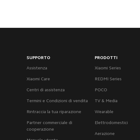
SUPPORTO
PRODOTTI
Assistenza
Xiaomi Series
Xiaomi Care
REDMI Series
Centri di assistenza
POCO
Termini e Condizioni di vendita
TV & Media
Rintraccia la tua riparazione
Wearable
Partner commerciale di
Elettrodomestici
cooperazione
Aerazione