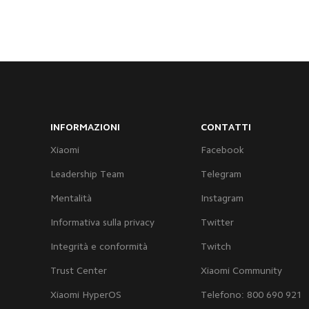
INFORMAZIONI
CONTATTI
Xiaomi
Facebook
Leadership Team
Telegram
Mentalità
Instagram
Informativa sulla privacy
Twitter
Integrità e conformità
Twitch
Trust Center
Xiaomi Community
Xiaomi HyperOS
Telefono: 800 690 921