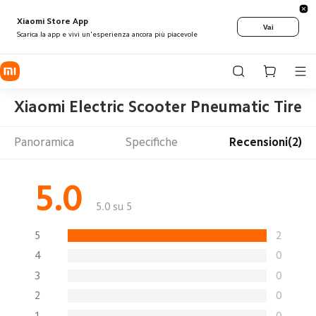
Xiaomi Store App
Vai
Scarica la app e vivi un'esperienza ancora più piacevole
Xiaomi Electric Scooter Pneumatic Tire 8
Panoramica
Specifiche
Recensioni(2)
5.0
5.0 su 5
5
2
4
0
3
0
2
0
1
0