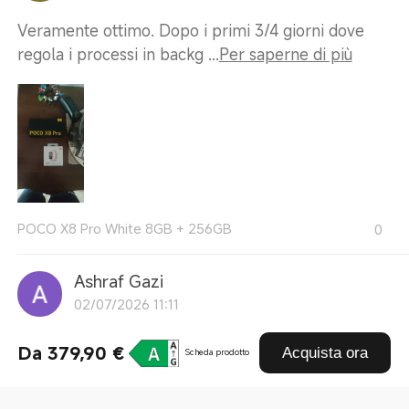
Veramente ottimo. Dopo i primi 3/4 giorni dove
regola i processi in backg ...
Per saperne di più
POCO X8 Pro White 8GB + 256GB
0
Ashraf Gazi
02/07/2026 11:11
il telefono diventa caldo Fino a Massimo 45c
Da 379,90 €
Acquista ora
Scheda prodotto
mentre giochi a video giochi ...
Per saperne di più
POCO X8 Pro Black 8GB + 256GB
0