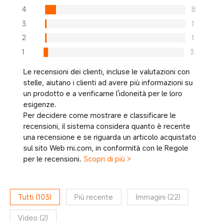
4
8
3
1
2
1
1
3
Le recensioni dei clienti, incluse le valutazioni con
stelle, aiutano i clienti ad avere più informazioni su
un prodotto e a verificarne l'idoneità per le loro
esigenze.
Per decidere come mostrare e classificare le
recensioni, il sistema considera quanto è recente
una recensione e se riguarda un articolo acquistato
sul sito Web mi.com, in conformità con le Regole
per le recensioni.
Scopri di più >
Tutti
(
103
)
Più recente
Immagini
(
22
)
Video
(
2
)