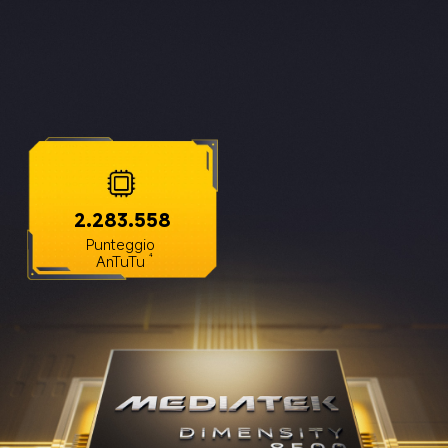
2.283.558
Punteggio 
AnTuTu
4