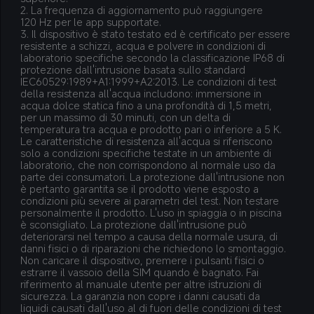
2. La frequenza di aggiornamento può raggiungere 
120 Hz per le app supportate.
3. Il dispositivo è stato testato ed è certificato per essere 
resistente a schizzi, acqua e polvere in condizioni di 
laboratorio specifiche secondo la classificazione IP68 di 
protezione dall'intrusione basata sullo standard 
IEC60529:1989+A1:1999+A2:2013. Le condizioni di test 
della resistenza all'acqua includono: immersione in 
acqua dolce statica fino a una profondità di 1,5 metri, 
per un massimo di 30 minuti, con un delta di 
temperatura tra acqua e prodotto pari o inferiore a 5 K. 
Le caratteristiche di resistenza all'acqua si riferiscono 
solo a condizioni specifiche testate in un ambiente di 
laboratorio, che non corrispondono al normale uso da 
parte dei consumatori. La protezione dall'intrusione non 
è pertanto garantita se il prodotto viene esposto a 
condizioni più severe ai parametri del test. Non testare 
personalmente il prodotto. L'uso in spiaggia o in piscina 
è sconsigliato. La protezione dall'intrusione può 
deteriorarsi nel tempo a causa della normale usura, di 
danni fisici o di riparazioni che richiedono lo smontaggio. 
Non caricare il dispositivo, premere i pulsanti fisici o 
estrarre il vassoio della SIM quando è bagnato. Fai 
riferimento al manuale utente per altre istruzioni di 
sicurezza. La garanzia non copre i danni causati da 
liquidi causati dall'uso al di fuori delle condizioni di test 