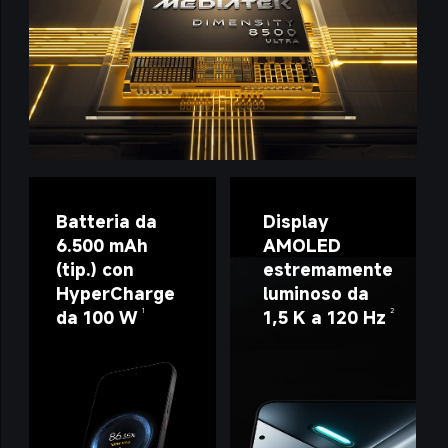
Batteria da 
Display 
6.500 mAh 
AMOLED 
(tip.) con 
estremamente 
HyperCharge 
luminoso da 
da 100 W
1,5 K a 120 Hz
1
2