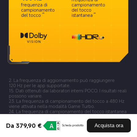
frequenza di 
campionamento 
campionamento 
del tocco 
del tocco
istantanea
23
24
2. La frequenza di aggiornamento può raggiungere 
120 Hz per le app supportate.
15. Dati ottenuti dai laboratori interni POCO. I risultati reali 
possono variare.
23. La frequenza di campionamento del tocco a 480 Hz 
viene attivata nella modalità Game Turbo.
24. La frequenza di campionamento del tocco istantanea 
a 2.560 Hz viene attivata nella modalità Game Turbo.
Da 379,90 €
Acquista ora
Scheda prodotto