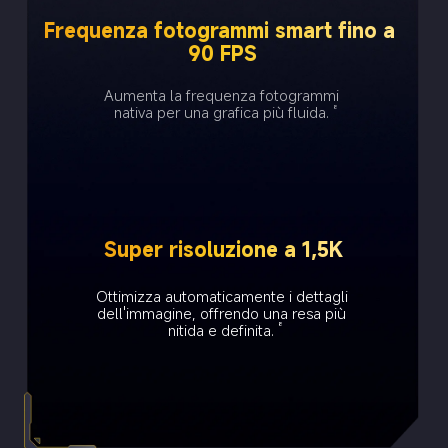
9,10,11
12,13
Immagini nitide con un contrasto più 
Scorrimenti più fluidi, scatti più nitidi
Frequenza fotogrammi smart fino a 
profondo
90 FPS
Aumenta la frequenza fotogrammi 
nativa per una grafica più fluida.
8
Super risoluzione a 1,5K
Tocco ad alta 
Tocco a risoluzione 
Ottimizza automaticamente i dettagli 
risoluzione 24x
normale
Con Game HDR
Senza Game HDR
dell'immagine, offrendo una resa più 
2.756 * 1.268
66.144 * 30.432
nitida e definita.
8
24 volte più 
elevata