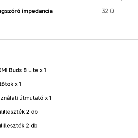
ngszóró impedancia
32 Ω
MI Buds 8 Lite x 1
tőtok x 1
ználati útmutató x 1
ülilleszték 2 db
ülilleszték 2 db