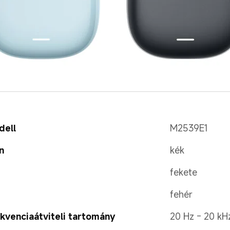
dell
M2539E1
n
kék
fekete
fehér
kvenciaátviteli tartomány
20 Hz - 20 kH