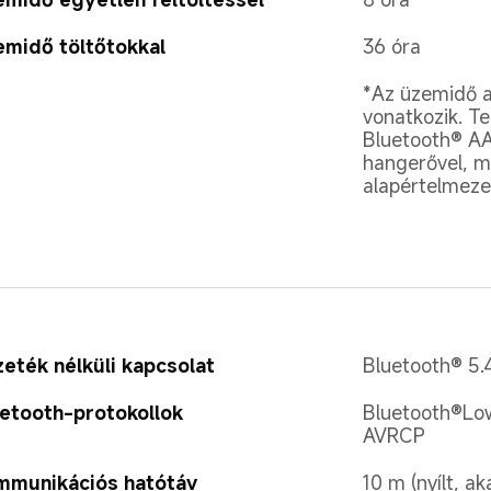
midő töltőtokkal
36 óra
*Az üzemidő a 
vonatkozik. T
Bluetooth® A
hangerővel, m
alapértelmezet
eték nélküli kapcsolat
Bluetooth® 5.
etooth-protokollok
Bluetooth®Low
AVRCP
mmunikációs hatótáv
10 m (nyílt, a