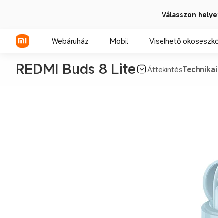
Válasszon helye
Webáruház
Mobil
Viselhető okoseszk
REDMI Buds 8 Lite
Áttekintés
Technikai
Xiaomi sorozat
REDMI sorozat
POCO telefonok