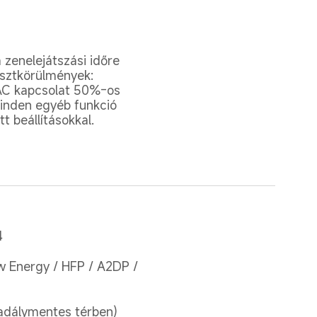
zenelejátszási időre 
esztkörülmények: 
AC kapcsolat 50%-os 
inden egyéb funkció 
t beállításokkal.
4
 Energy / HFP / A2DP / 
kadálymentes térben)