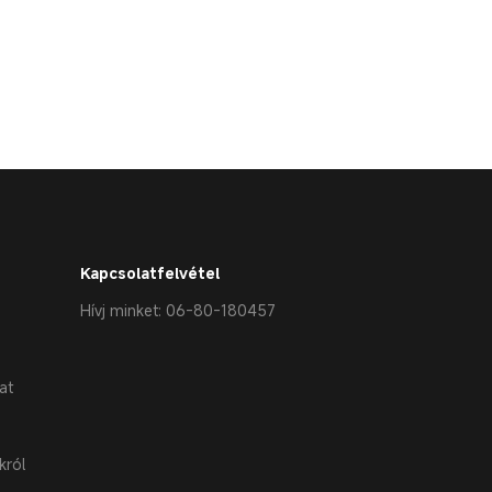
Kapcsolatfelvétel
Hívj minket: 06-80-180457
at
król