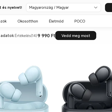
t és nyelvet!
Magyarország / Magyar
özök
Okosotthon
Életmód
POCO
9 990 Ft
 adatok
Értékelés(14)
Vedd meg most