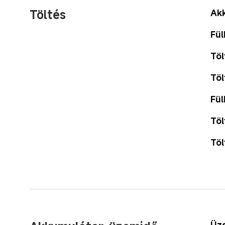
Töltés
Ak
Fül
Töl
Töl
Fül
Tö
Töl
Üze