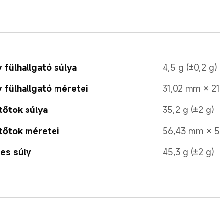
 fülhallgató súlya
4,5 g (±0,2 g)
 fülhallgató méretei
31,02 mm × 2
tőtok súlya
35,2 g (±2 g)
tőtok méretei
56,43 mm × 
jes súly
45,3 g (±2 g)