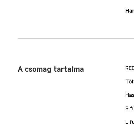
Ha
A csomag tartalma
RED
Töl
Has
S f
L f