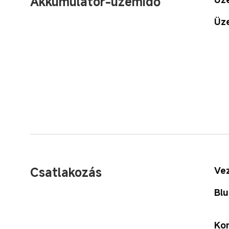
Akkumulátor-üzemidő
Üze
Csatlakozás
Vez
Blu
Ko