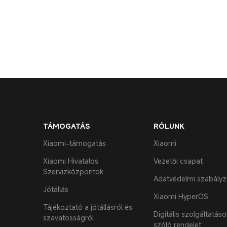
TÁMOGATÁS
RÓLUNK
Xiaomi-támogatás
Xiaomi
Xiaomi Hivatalos
Vezetői csapat
Szervizközpontok
Adatvédelmi szabályz
Jótállás
Xiaomi HyperOS
Tájékoztató a jótállásról és
Digitális szolgáltatáso
szavatosságról
szóló rendelet