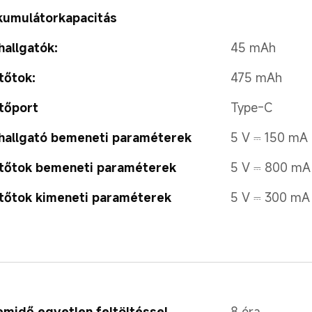
kumulátorkapacitás
hallgatók:
45 mAh
tőtok:
475 mAh
tőport
Type-C
hallgató bemeneti paraméterek
5 V ⎓ 150 mA
ltőtok bemeneti paraméterek
5 V ⎓ 800 mA
tőtok kimeneti paraméterek
5 V ⎓ 300 mA
midő egyetlen feltöltéssel
8 óra