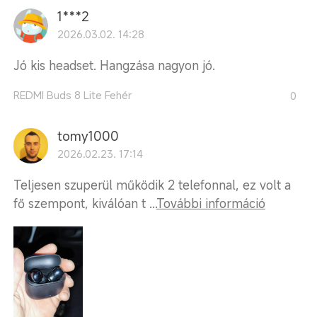
1***2
2026.03.02. 14:28
Jó kis headset. Hangzása nagyon jó.
REDMI Buds 8 Lite Fehér
0
tomy1000
2026.02.23. 17:14
Teljesen szuperül működik 2 telefonnal, ez volt a
fő szempont, kiválóan t ...
További információ