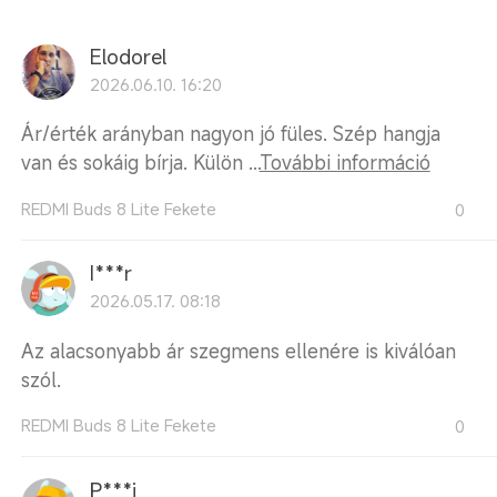
Elodorel
2026.06.10. 16:20
Ár/érték arányban nagyon jó füles. Szép hangja
van és sokáig bírja. Külön ...
További információ
REDMI Buds 8 Lite Fekete
0
I***r
2026.05.17. 08:18
Az alacsonyabb ár szegmens ellenére is kiválóan
szól.
REDMI Buds 8 Lite Fekete
0
P***i