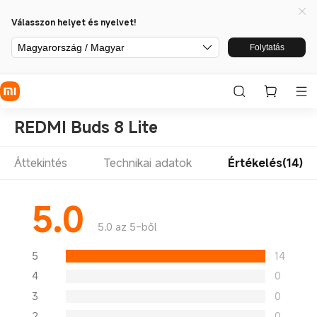
Válasszon helyet és nyelvet!
Magyarország / Magyar
Folytatás
REDMI Buds 8 Lite
Áttekintés
Technikai adatok
Értékelés(14)
5.0
5.0 az 5-ből
5
14
4
0
3
0
2
0