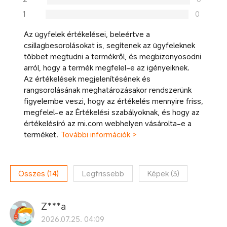
1
0
Az ügyfelek értékelései, beleértve a
csillagbesorolásokat is, segítenek az ügyfeleknek
többet megtudni a termékről, és megbizonyosodni
arról, hogy a termék megfelel-e az igényeiknek.
Az értékelések megjelenítésének és
rangsorolásának meghatározásakor rendszerünk
figyelembe veszi, hogy az értékelés mennyire friss,
megfelel-e az Értékelési szabályoknak, és hogy az
értékelésíró az mi.com webhelyen vásárolta-e a
terméket.
További információk >
Összes
(
14
)
Legfrissebb
Képek
(
3
)
Z***a
2026.07.25. 04:09