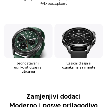
PVD postupkom.
Jednostavan i 
Klasični dizajn s 
učinkovit dizajn s 
oznakama za minute
ušicama
Zamjenjivi dodaci
Moderno i posve prilagodivo