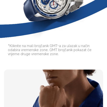
*Kliknite na mali brojčanik GMT-a za ulazak u način 
odabira vremenske zone. GMT brojčanik pokazat će 
vrijeme druge vremenske zone.