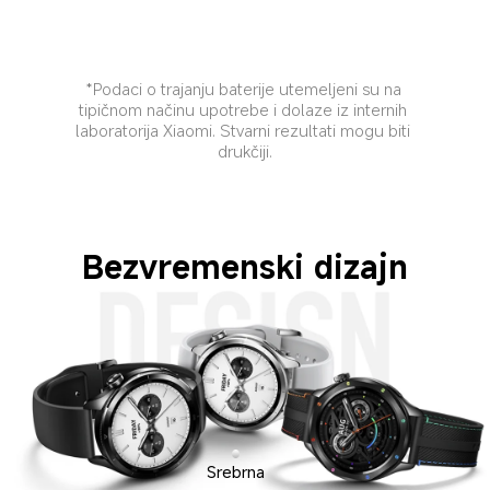
*Podaci o trajanju baterije utemeljeni su na 
tipičnom načinu upotrebe i dolaze iz internih 
laboratorija Xiaomi. Stvarni rezultati mogu biti 
drukčiji.
Bezvremenski dizajn
Srebrna