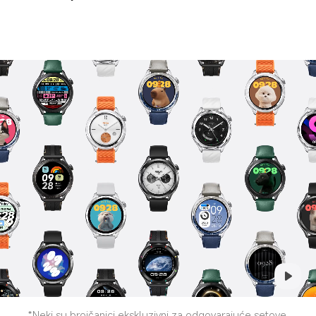
*Neki su brojčanici ekskluzivni za odgovarajuće setove 