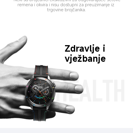
remena i okvira i nisu dostupni za preuzimanje iz 
trgovine brojčanika.
Zdravlje i 
vježbanje