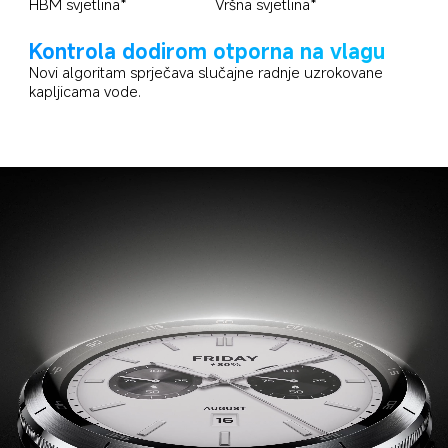
HBM svjetlina*
Vršna svjetlina*
Kontrola dodirom otporna na vlagu
Novi algoritam sprječava slučajne radnje uzrokovane 
kapljicama vode.