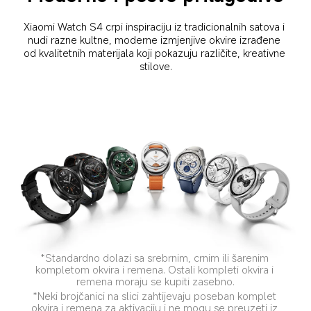
Xiaomi Watch S4 crpi inspiraciju iz tradicionalnih satova i 
nudi razne kultne, moderne izmjenjive okvire izrađene 
od kvalitetnih materijala koji pokazuju različite, kreativne 
stilove.
*Standardno dolazi sa srebrnim, crnim ili šarenim 
kompletom okvira i remena. Ostali kompleti okvira i 
remena moraju se kupiti zasebno.
*Neki brojčanici na slici zahtijevaju poseban komplet 
okvira i remena za aktivaciju i ne mogu se preuzeti iz 