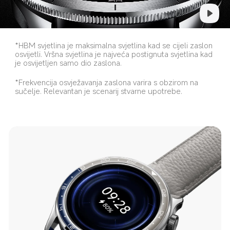
*HBM svjetlina je maksimalna svjetlina kad se cijeli zaslon 
osvijetli. Vršna svjetlina je najveća postignuta svjetlina kad 
je osvijetljen samo dio zaslona.
*Frekvencija osvježavanja zaslona varira s obzirom na 
sučelje. Relevantan je scenarij stvarne upotrebe.