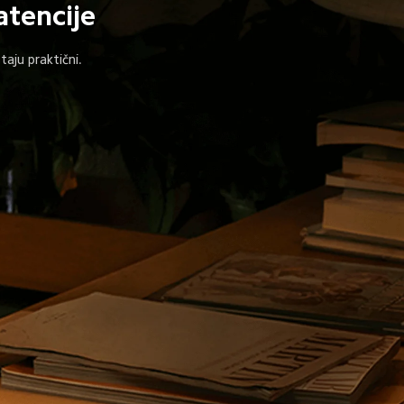
latencije
staju praktični.