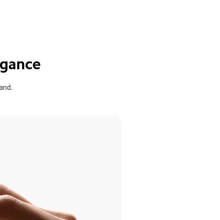
egance
and.