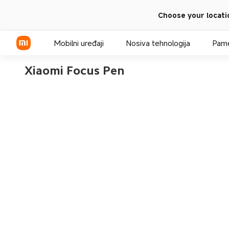
Choose your locati
Mobilni uređaji
Nosiva tehnologija
Pame
Xiaomi serija
REDMI serija