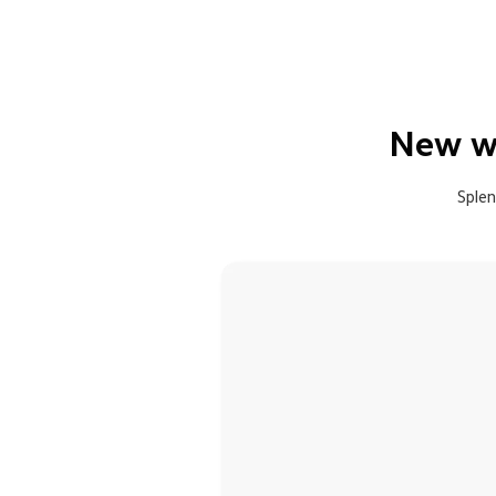
New wh
Splen