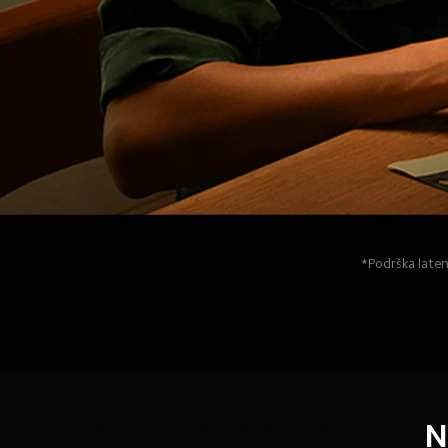
*Podrška latenc
N