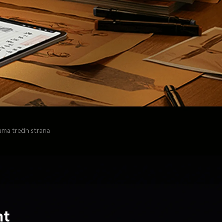
jama trećih strana 
ht