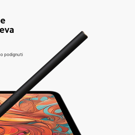
e 
jeva 
mo podignuti 