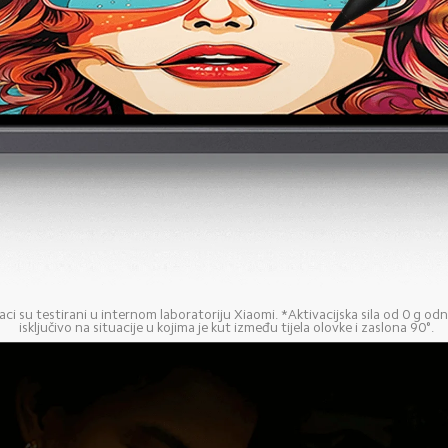
ci su testirani u internom laboratoriju Xiaomi. *Aktivacijska sila od 0 g odn
isključivo na situacije u kojima je kut između tijela olovke i zaslona 90°.