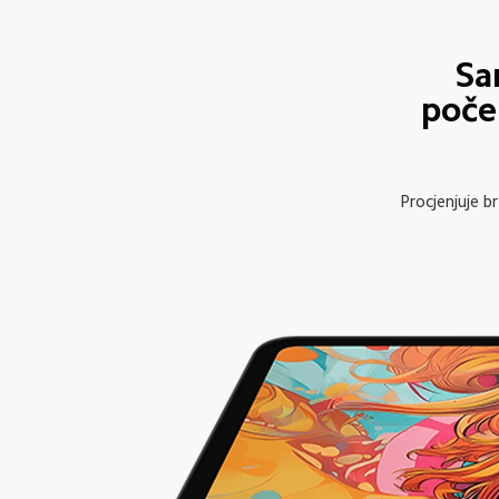
Sa
počel
Procjenjuje b