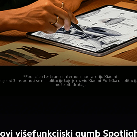
*Podaci su testirani u internom laboratoriju Xiaomi. 

ije od 3 ms odnosi se na aplikacije koje je razvio Xiaomi. Podrška u aplikaci
može biti drukčija.
ovi višefunkcijski gumb Spotlig