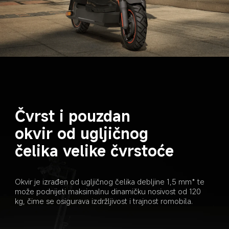
Čvrst i pouzdan 
okvir od ugljičnog 
čelika velike čvrstoće
Okvir je izrađen od ugljičnog čelika debljine 1,5 mm* te 
može podnijeti maksimalnu dinamičku nosivost od 120 
kg, čime se osigurava izdržljivost i trajnost romobila.