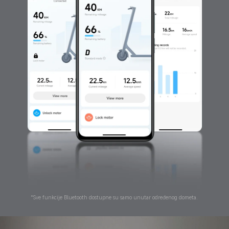
*Sve funkcije Bluetooth dostupne su samo unutar određenog dometa.