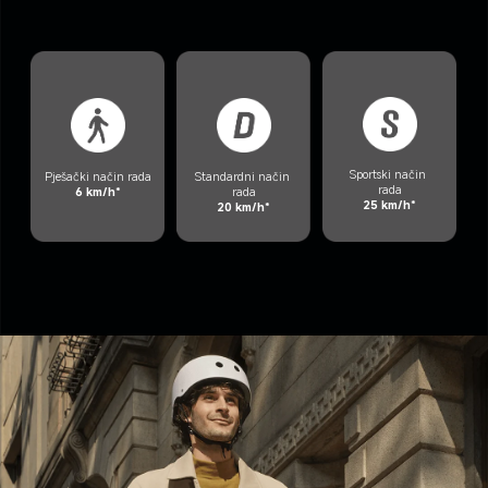
Sportski način 
Pješački način rada
Standardni način 
rada
6 km/h*
rada
25 km/h*
20 km/h*