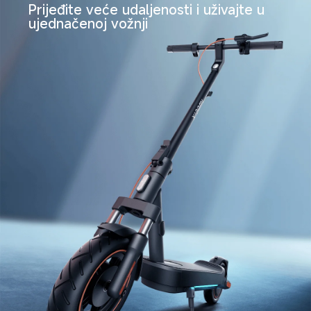
Prijeđite veće udaljenosti i uživajte u 
ujednačenoj vožnji