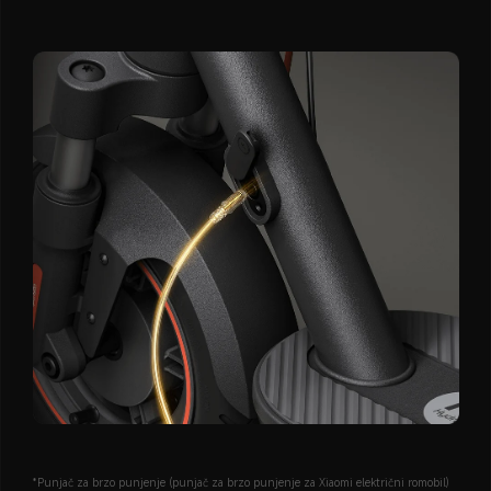
*Punjač za brzo punjenje (punjač za brzo punjenje za Xiaomi električni romobil) 