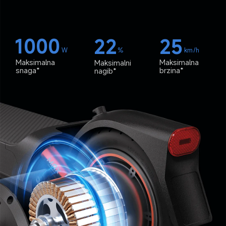
1000
22
25
W
%
km/h
Maksimalna 
Maksimalna 
Maksimalni 
snaga*
brzina*
nagib*