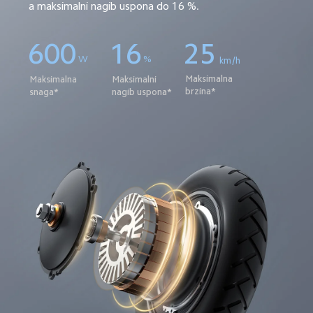
a maksimalni nagib uspona do 16 %.
600
16
25
W
%
km/h
Maksimalna 
Maksimalna 
Maksimalni 
brzina*
snaga*
nagib uspona*