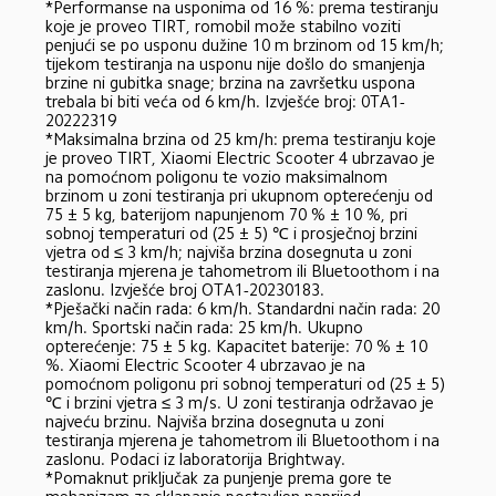
*Performanse na usponima od 16 %: prema testiranju 
koje je proveo TIRT, romobil može stabilno voziti 
penjući se po usponu dužine 10 m brzinom od 15 km/h; 
tijekom testiranja na usponu nije došlo do smanjenja 
brzine ni gubitka snage; brzina na završetku uspona 
trebala bi biti veća od 6 km/h. Izvješće broj: 0TA1-
20222319
*Maksimalna brzina od 25 km/h: prema testiranju koje 
je proveo TIRT, Xiaomi Electric Scooter 4 ubrzavao je 
na pomoćnom poligonu te vozio maksimalnom 
brzinom u zoni testiranja pri ukupnom opterećenju od 
75 ± 5 kg, baterijom napunjenom 70 % ± 10 %, pri 
sobnoj temperaturi od (25 ± 5) ℃ i prosječnoj brzini 
vjetra od ≤ 3 km/h; najviša brzina dosegnuta u zoni 
testiranja mjerena je tahometrom ili Bluetoothom i na 
zaslonu. Izvješće broj OTA1-20230183.
*Pješački način rada: 6 km/h. Standardni način rada: 20 
km/h. Sportski način rada: 25 km/h. Ukupno 
opterećenje: 75 ± 5 kg. Kapacitet baterije: 70 % ± 10 
%. Xiaomi Electric Scooter 4 ubrzavao je na 
pomoćnom poligonu pri sobnoj temperaturi od (25 ± 5) 
℃ i brzini vjetra ≤ 3 m/s. U zoni testiranja održavao je 
najveću brzinu. Najviša brzina dosegnuta u zoni 
testiranja mjerena je tahometrom ili Bluetoothom i na 
zaslonu. Podaci iz laboratorija Brightway.
*Pomaknut priključak za punjenje prema gore te 