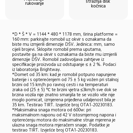
stražnja disk 
rukovanje
kočnica
*D * Š * V = 1144 * 480 * 1178 mm, širina platforme = 
160 mm: parkirajte romobil uz okvir s oznakama da 
biste mu izmjerili dimenzije DŠV. Jedinica: mm, samo 
cijeli brojevi. Sklopite romobil prema uputama, 
postavite ga na okvir s oznakama da biste mu izmjerili 
dimenzije DŠV. Romobil zadovoljava zahtjeve iz 
specifikacije proizvoda uz odstupanje ≤ ± 2 %. Podaci 
iz laboratorija Brightway.
*Domet od 35 km: kad je romobil potpuno napunjene 
baterije i s opterećenjem od 75 ± 5 kg vožen pri stalnoj 
brzini od 15 km/h po ravnoj cesti i na temperaturi 
zraka od (25 ± 5) ℃ te brzini vjetra ≤3km/h sve dok se 
brzina vozila nije znatno smanjila te se vozilo više nije 
moglo pomicat, izmjerena prijeđena udaljenost bila je 
35 km. Testirao TIRT. Izvješće broj OTA1-20230183.
*Maksimalna snaga motora od 600w: pri 
maksimalnom naponu od 42 V istosmjernog napona i 
opterećenju motora do maksimalne struje mjerena je 
ulazna snaga motora mjeračem snage. Podatke je 
testirao TIRT. Izvješće broj OTA1-20230183.