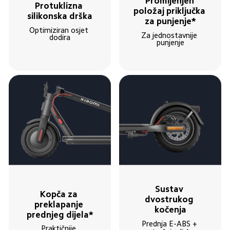
Promijenjen 
Protuklizna 
položaj priključka 
silikonska drška
za punjenje*
Optimiziran osjet 
Za jednostavnije 
dodira
punjenje
Sustav 
Kopča za 
dvostrukog 
preklapanje 
kočenja
prednjeg dijela*
Prednja E-ABS + 
Praktičnije 