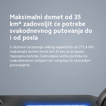
Maksimalni domet od 35 
km* zadovoljit će potrebe 
svakodnevnog putovanja do 
i od posla
S obzirom na bateriju velikog kapaciteta od 275,4 Wh 
maksimalni domet može biti 35 km uz potpuno 
napunjenu bateriju Zadovoljava većinu potreba za 
svakodnevnom vožnjom do i od posla te za kratkim 
putovanjima.