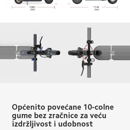
1080 
1144 
mm
mm
160 
145 
mm
mm
Općenito povećane 10-colne 
gume bez zračnice za veću 
izdržljivost i udobnost