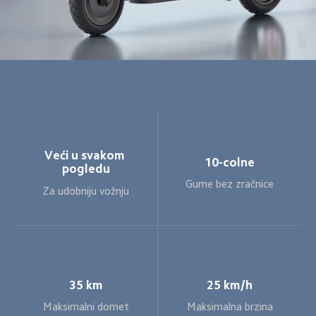
Veći u svakom 
10-colne
pogledu
Gume bez zračnice
Za udobniju vožnju
35 km
25 km/h
Maksimalni domet
Maksimalna brzina