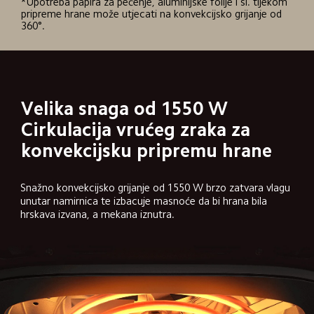
*Upotreba papira za pečenje, aluminijske folije i sl. tijekom 
pripreme hrane može utjecati na konvekcijsko grijanje od 
360°.
Velika snaga od 1550 W

Cirkulacija vrućeg zraka za 
konvekcijsku pripremu hrane
Snažno konvekcijsko grijanje od 1550 W brzo zatvara vlagu 
unutar namirnica te izbacuje masnoće da bi hrana bila 
hrskava izvana, a mekana iznutra.