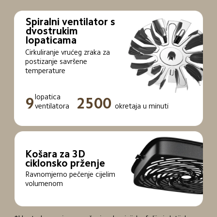
Spiralni ventilator s 
dvostrukim 
lopaticama
Cirkuliranje vrućeg zraka za 
postizanje savršene 
temperature
lopatica 
9
2500
ventilatora
okretaja u minuti
Košara za 3D 
ciklonsko prženje
Ravnomjerno pečenje cijelim 
volumenom