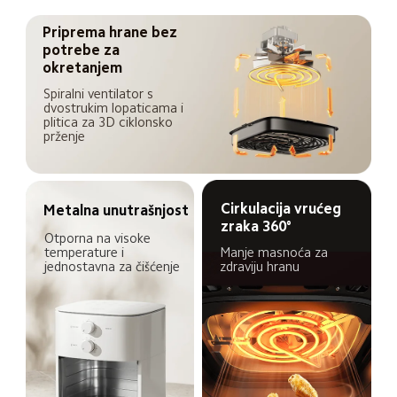
Priprema hrane bez 
potrebe za 
okretanjem
Spiralni ventilator s 
dvostrukim lopaticama i 
plitica za 3D ciklonsko 
prženje
Cirkulacija vrućeg 
Metalna unutrašnjost
zraka 360°
Otporna na visoke 
Manje masnoća za 
temperature i 
zdraviju hranu
jednostavna za čišćenje