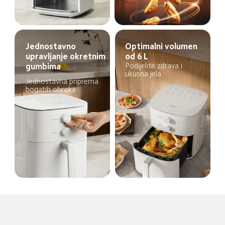
Jednostavno 
Optimalni volumen 
upravljanje okretnim 
od 6 L
Podijelite zdrava i 
gumbima
ukusna jela
Jednostavna priprema 
bogatih obroka