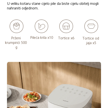
U veliku košaru stane cijelo pile da biste cijelu obitelj mogli 
nahraniti odjednom.
Pileća krila x10
Prženi 
Tortice x6
Tortice od 
krumpirići 500 
jaja x5
g