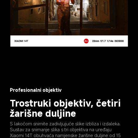
Profesionalni objektiv
Trostruki objektiv, četiri 
žarišne duljine
S lakoćom snimite zadivljujuće slike izbliza i izdaleka. 
Sustav za snimanje slika s tri objektiva na uređaju 
Xiaomi 14T obuhvaća namjenske žarišne duljine od 15 