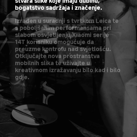
stvara slike koje imaju dubinu, 
bogatstvo sadržaja i značenje.
Izrađen u suradnji s tvrtkom Leica te 
s poboljšanim performansama pri 
slabom osvjetljenju Xiaomi serije 
14T korisniku omogućuje da 
preuzme kontrolu nad svjetlošću. 
Otključajte nova prostranstva 
mobilnih slika te uživajte u 
kreativnom izražavanju bilo kad i bilo 
gdje.