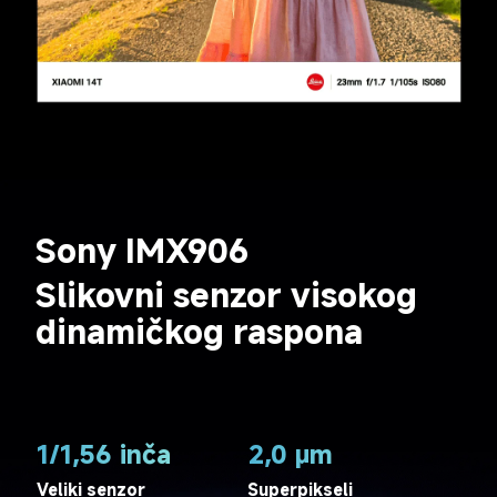
Sony IMX906
Slikovni senzor visokog 
dinamičkog raspona
1/1,56 inča
2,0 μm
Veliki senzor
Superpikseli