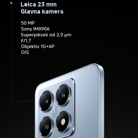
Leica 15 mm
Leica 23 mm
Leica 50 mm
Ultraširokokutna kamera
Glavna kamera
Telefoto kamera
50 MP
12 MP
50 MP
ƒ/1,9
ƒ/2,2
Sony IMX906
Vidno polje od 120˚
Superpikseli od 2,0 μm
ƒ/1,7
Objektiv 1G+6P
OIS