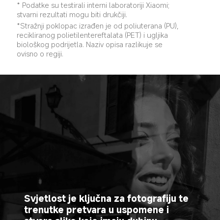
* Podatke su testirali interni laboratoriji Xiaomi; 
stvarni rezultati mogu biti drukčiji.
*Stražnji poklopac izrađen je od poliuterana (PU), 
recikliranog polietilentereftalata (PET) i ugljika 
biološkog podrijetla. Naziv opisa razlikuje se 
ovisno o regiji.
Svjetlost je ključna za fotografiju te 
trenutke pretvara u uspomene i 