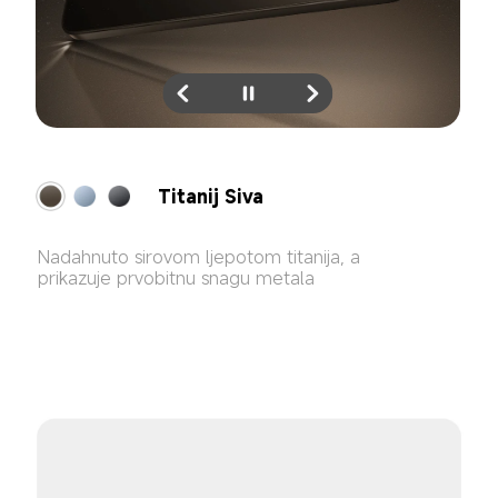
Titanij Plava
Svjetlucava srebrnoplava zrači privlačnom 
svjetlošću