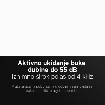
Aktivno ukidanje buke 
dubine do 55 dB
Iznimno širok pojas od 4 kHz
Pruža značajna poboljšanja u dubini i razini ukidanja 
buke za različite uvjete upotrebe.