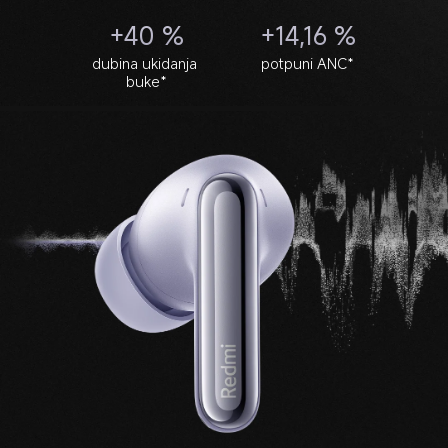
+40 %
+14,16 %
dubina ukidanja 
potpuni ANC*
buke*
Frekvencija ukidanja buke
Dubina ukidanja buke