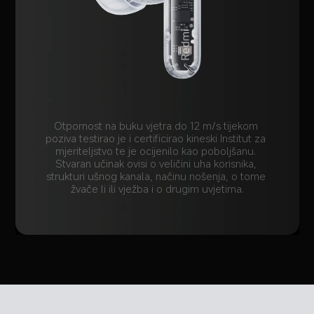
Otpornost na buku vjetra do 12 m/s tijekom 
poziva testirao je i certificirao kineski Institut za 
mjeriteljstvo te je ocijenilo kao poboljšanu. 
Stvaran učinak ovisi o veličini uha korisnika, 
strukturi ušnog kanala, načinu nošenja, o tome 
žvače li ili vježba i o drugim uvjetima.