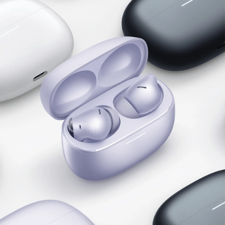
Bežični zvuk visoke 
razlučivosti
Certifikat LDAC
Uz certifikat za bežični zvuk visoke razlučivosti 
Redmi Buds 6 Pro podržavaju UHD prijenos uz 
LDAC audio kodek i zvuk s iznimno malo 
gubitaka za vrhunsku kvalitetu audiozapisa.