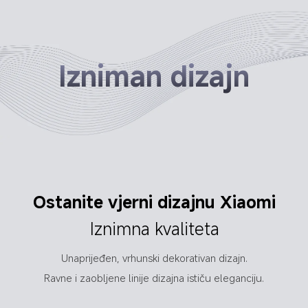
Izniman dizajn
Optimiziran oblik za bolje 
Ostanite vjerni dizajnu Xiaomi
pristajanje u uhu
Iznimna kvaliteta
Poboljšan oblik za veću 
udobnost
Unaprijeđen, vrhunski dekorativan dizajn.
Ravne i zaobljene linije dizajna ističu eleganciju.
Primjena manjeg zakrivljenja u uhu za veću udobnost 
i sigurnije pristajanje.