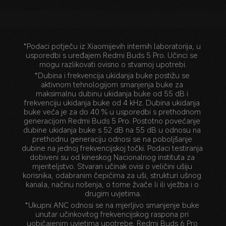
*Podaci potječu iz Xiaomijevih internih laboratorija, u 
usporedbi s uređajem Redmi Buds 5 Pro. Učinci se 
mogu razlikovati ovisno o stvarnoj upotrebi.
*Dubina i frekvencija ukidanja buke postižu se 
aktivnom tehnologijom smanjenja buke za 
maksimalnu dubinu ukidanja buke od 55 dB i 
frekvenciju ukidanja buke od 4 kHz. Dubina ukidanja 
buke veća je za do 40 % u usporedbi s prethodnom 
generacijom Redmi Buds 5 Pro. Postotno povećanje 
dubine ukidanja buke s 52 dB na 55 dB u odnosu na 
prethodnu generaciju odnosi se na poboljšanje 
dubine na jednoj frekvencijskoj točki. Podaci testiranja 
dobiveni su od kineskog Nacionalnog instituta za 
mjeriteljstvo. Stvaran učinak ovisi o veličini ušiju 
korisnika, odabranim čepićima za uši, strukturi ušnog 
kanala, načinu nošenja, o tome žvače li ili vježba i o 
drugim uvjetima.
*Ukupni ANC odnosi se na mjerljivo smanjenje buke 
unutar učinkovitog frekvencijskog raspona pri 
uobičajenim uvjetima upotrebe. Redmi Buds 6 Pro 