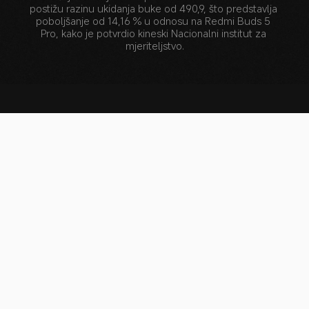
postižu razinu ukidanja buke od 490,9, što predstavlja 
poboljšanje od 14,16 % u odnosu na Redmi Buds 5 
Pro, kako je potvrdio kineski Nacionalni institut za 
mjeriteljstvo.