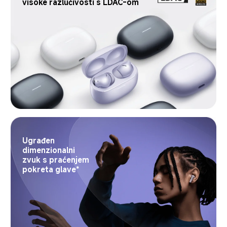
visoke razlučivosti s LDAC-om
Ugrađen 
dimenzionalni 
zvuk s praćenjem 
pokreta glave*