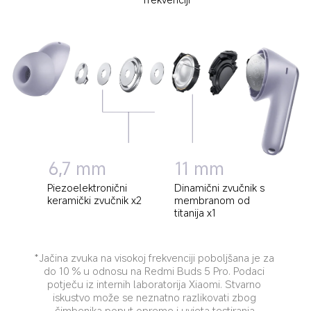
11 mm
6,7 mm
Dinamični zvučnik s 
Piezoelektronični 
membranom od 
keramički zvučnik x2
titanija x1
*Jačina zvuka na visokoj frekvenciji poboljšana je za 
do 10 % u odnosu na Redmi Buds 5 Pro. Podaci 
potječu iz internih laboratorija Xiaomi. Stvarno 
iskustvo može se neznatno razlikovati zbog 
čimbenika poput opreme i uvjeta testiranja.