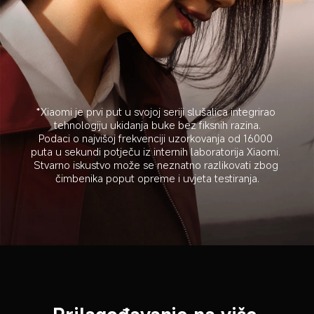
*Xiaomi je prvi put u svojoj seriji slušalica integrirao 
tehnologiju ukidanja buke bez fiksnih razina.
Podaci o najvišoj frekvenciji uzorkovanja od 16000 
puta u sekundi potječu iz internih laboratorija Xiaomi. 
Stvarno iskustvo može se neznatno razlikovati zbog 
čimbenika poput opreme i uvjeta testiranja.