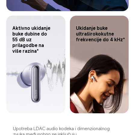
Aktivno ukidanje 
Ukidanje buke 
buke dubine do 
ultraširokokutne 
55 dB uz 
frekvencije do 4 kHz*
prilagodbe na 
više razina*
Upotreba LDAC audio kodeka i dimenzionalnog 
zvuka međusobno se isključuju.