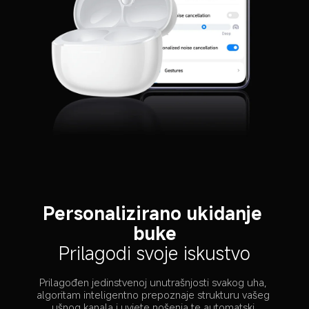
Personalizirano ukidanje 
buke
Prilagodi svoje iskustvo
Prilagođen jedinstvenoj unutrašnjosti svakog uha, 
algoritam inteligentno prepoznaje strukturu vašeg 
ušnog kanala i uvjete nošenja te automatski 