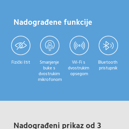
Nadograđene funkcije
Fizički štit
Smanjenje 
Wi-Fi s 
Bluetooth 
buke s 
dvostrukim 
pristupnik
dvostrukim 
opsegom
mikrofonom
Nadograđeni prikaz od 3 