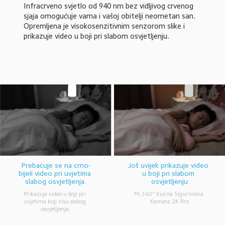
Infracrveno svjetlo od 940 nm bez vidljivog crvenog 
sjaja omogućuje vama i vašoj obitelji neometan san. 
Opremljena je visokosenzitivnim senzorom slike i 
prikazuje video u boji pri slabom osvjetljenju.
Prebacuje se na crno-
Još uvijek prikazuje video 
bijeli video pri uvjetima 
u boji pri slabom 
slabog osvjetljenja.
osvjetljenju
Prikazuje video u boji pri 
Mi 360° Kućna Sigurnosna 
uvjetima koji nisu slabog 
Kamera 2K Pro
osvjetljenja.