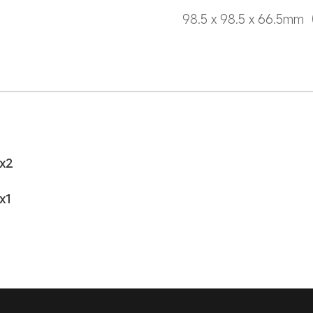
98.5 x 98.5 x 66.
x2
x1