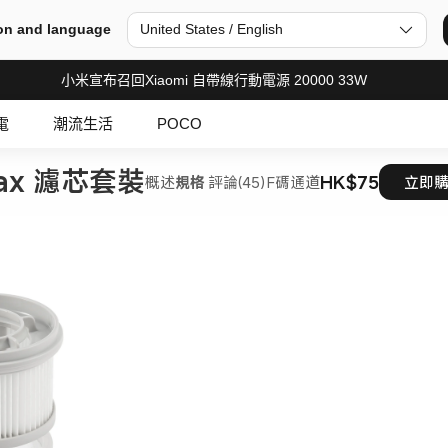
on and language
United States / English
小米宣布召回Xiaomi 自帶線行動電源 20000 33W
電
潮流生活
POCO
Max 濾芯套裝
HK$75
概述
規格
評論(45)
F碼通道
立即