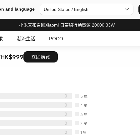
on and language
United States / English
小米宣布召回Xiaomi 自帶線行動電源 20000 33W
電
潮流生活
POCO
HK$999
道
立即購買
0
5
星
0
4
星
0
3
星
0
2
星
0
1
星