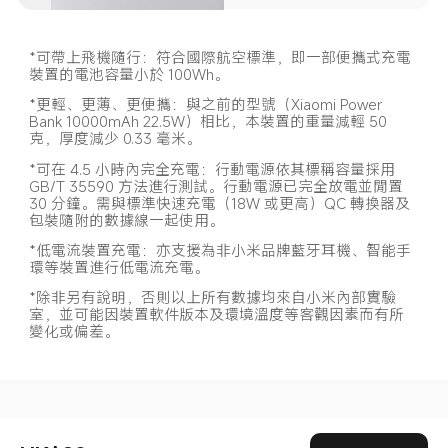
*可帶上飛機隨行：符合國際航空標準，即一部便攜式充電
裝置的電池容量小於 100Wh。
*更輕、更薄、更便攜：與之前的型號（Xiaomi Power 
Bank 10000mAh 22.5W）相比，本裝置的重量減輕 50 
克，厚度減少 0.33 毫米。
*可在 4.5 小時內完全充電：行動電源依其標稱容量採用 
GB/T 35590 方法進行測試。行動電源已完全放電並閒置 
30 分鐘。需與標準快速充電（18W 或更高）QC 轉換器及
包裝隨附的數據線一起使用。
*低電流裝置充電：亦支援為非小米品牌藍牙耳機、智能手
環等裝置進行低電流充電。
*除非另有說明，否則以上所有數據均來自小米內部實驗
室，並可能因裝置軟件版本及環境溫度等客觀因素而有所
變化或偏差。
Drag down to fresh