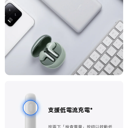
支援低電流充電*
按兩下「檢查電量」按鈕以啟動低