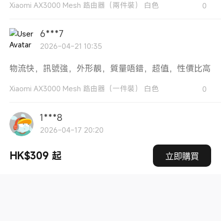
Xiaomi AX3000 Mesh 路由器（兩件裝） 白色
0
6***7
2026-04-21 10:35
物流快，訊號強，外形靚，質量唔錯，超值，性價比高
Xiaomi AX3000 Mesh 路由器（一件裝） 白色
0
1***8
2026-04-17 20:20
很好安裝，在米家app設定也非常方便，速度也很快
HK$309 起
立即購買
Xiaomi AX3000 Mesh 路由器（兩件裝） 白色
0
6***5
2026-04-15 16:13