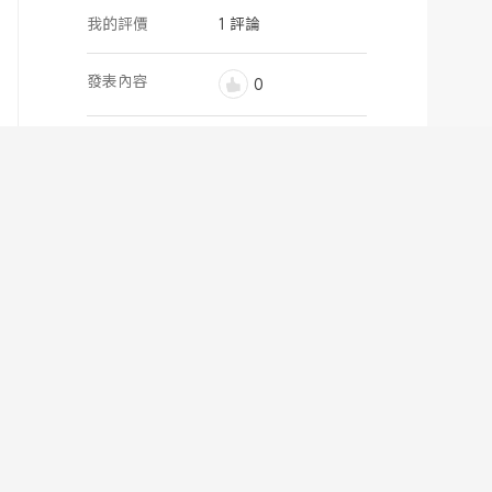
我的評價
1 評論
發表內容
0
最新評價
Xiaomi 前開蓋登機箱
C***e