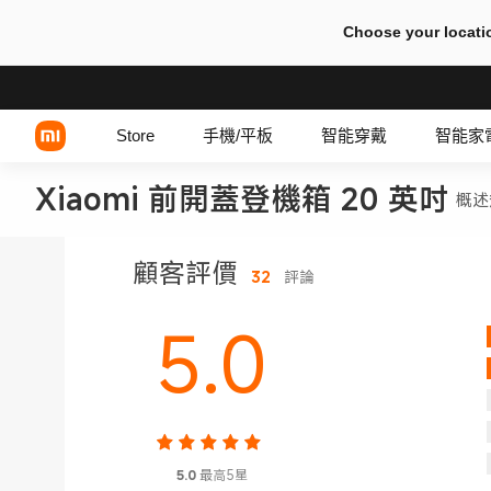
Choose your locati
Store
手機/平板
智能穿戴
智能家
Xiaomi 前開蓋登機箱 20 英吋	
概述
Xiaomi 系列
顧客評價
32
評論
REDMI 系列
5.0
POCO 系列
5.0
最高5星