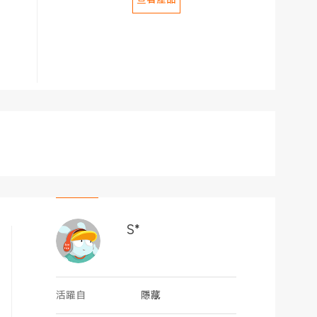
S*
活躍自
隱藏