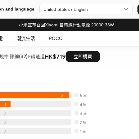
on and language
United States / English
小米宣布召回Xiaomi 自帶線行動電源 20000 33W
電
潮流生活
POCO
HK$719
規格
評論(32)
F碼通道
立即購買
31
5
星
1
4
星
0
3
星
0
2
星
0
1
星