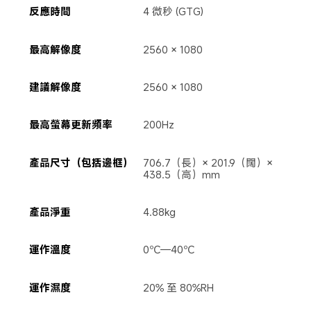
反應時間
4 微秒 (GTG)
最高解像度
2560 × 1080
建議解像度
2560 × 1080
最高螢幕更新頻率
200Hz
產品尺寸（包括邊框）
706.7（長）× 201.9（闊）× 
438.5（高）mm
產品淨重
4.88kg
運作溫度
0℃—40℃
運作濕度
20% 至 80%RH