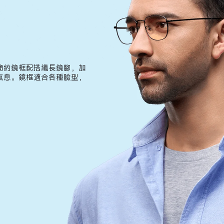
簡約鏡框配搭纖長鏡腳，加
氣息。鏡框適合各種臉型，