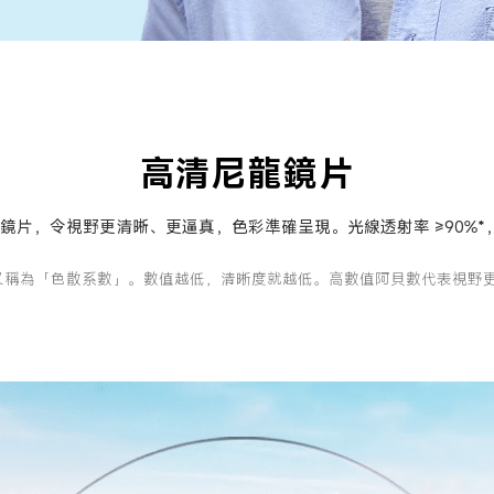
高清尼龍鏡片
鏡片，令視野更清晰、更逼真，色彩準確呈現。光線透射率 ≥90%
又稱為「色散系數」。數值越低，清晰度就越低。高數值阿貝數代表視野