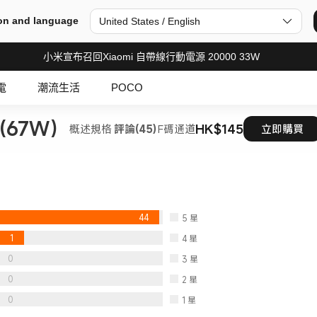
on and language
United States / English
小米宣布召回Xiaomi 自帶線行動電源 20000 33W
電
潮流生活
POCO
 (67W）
HK$145
概述
規格
評論(45)
F碼通道
立即購買
44
5
星
1
4
星
0
3
星
0
2
星
0
1
星