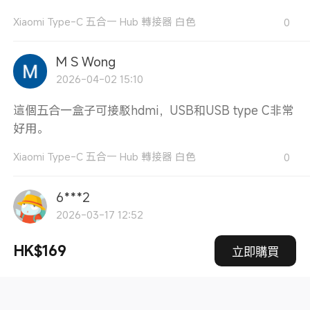
Xiaomi Type-C 五合一 Hub 轉接器 白色
0
M S Wong
2026-04-02 15:10
這個五合一盒子可接駁hdmi，USB和USB type C非常
好用。
Xiaomi Type-C 五合一 Hub 轉接器 白色
0
6***2
2026-03-17 12:52
送貨非常快好好用顏色好靚速度過資料非常迅速一定會
HK$169
立即購買
介紹畀朋友用
Xiaomi Type-C 五合一 Hub 轉接器 白色
0