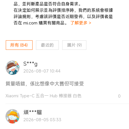
品，並判斷產品是否符合自身需求。
在決定如何展示並為評價排序時，我們的系統會根據
評論規則，考慮該評價是否近期發佈，以及評價者是
否在 mi.com 購買有關商品。
了解更多 >
所有
(
84
)
最近的
圖片
(
9
)
S***g
2026-08-07 10:44
質量唔錯，係比想像中大舊但可接受
Xiaomi Type-C 五合一 Hub 轉接器 白色
0
頑***騮
2026-08-05 03:33