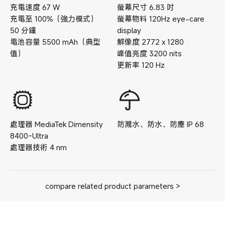
充電速度
67
W
螢幕尺寸
6.83
吋
充電至 100%（強力模式）
螢幕物料
120Hz eye-care
50
分鐘
display
電池容量
5500
mAh（典型
解像度
2772 x 1280
值）
峰值亮度
3200
nits
更新率
120
Hz
處理器
MediaTek Dimensity
防濺水、防水、防塵
IP
68
8400-Ultra
處理器技術
4
nm
compare related product parameters >