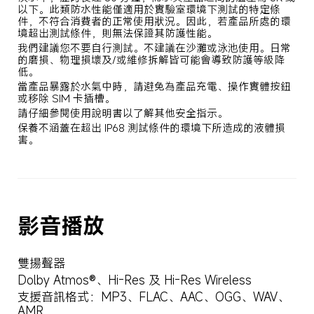
以下。此類防水性能僅適用於實驗室環境下測試的特定條
件，不符合消費者的正常使用狀況。因此，若產品所處的環
境超出測試條件，則無法保證其防護性能。
我們建議您不要自行測試。不建議在沙灘或泳池使用。日常
的磨損、物理損壞及/或維修拆解皆可能會導致防護等級降
低。
當產品暴露於水氣中時，請避免為產品充電、操作實體按鈕
或移除 SIM 卡插槽。
請仔細參閱使用說明書以了解其他安全指示。
保養不涵蓋在超出 IP68 測試條件的環境下所造成的液體損
害。
影音播放
雙揚聲器
Dolby Atmos®、Hi-Res 及 Hi-Res Wireless
支援音訊格式：MP3、FLAC、AAC、OGG、WAV、
AMR