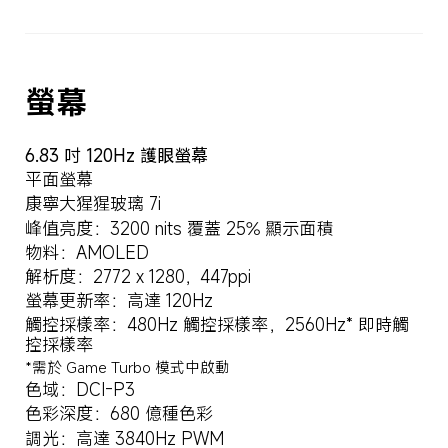
螢幕
6.83 吋 120Hz 護眼螢幕
平面螢幕
康寧大猩猩玻璃 7i
峰值亮度：3200 nits 覆蓋 25% 顯示面積
物料：AMOLED
解析度：2772 x 1280，447ppi
螢幕更新率：高達 120Hz
觸控採樣率：480Hz 觸控採樣率，2560Hz* 即時觸
控採樣率
*需於 Game Turbo 模式中啟動
色域：DCI-P3
色彩深度：680 億種色彩
調光：高達 3840Hz PWM