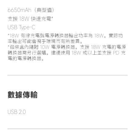
6650mAh（典型值）
支援 18W 快速充電*
USB Type-C
*18W 有線充電指電源轉換器輸出功率為 18W。實際功
率輸出可能會視乎環境而有所差異。

*包裝盒內隨附 10W 電源轉換器。支援 18W 充電的電源
轉換器需另行選購。建議使用 18W 或以上並支援 PD 充
電的電源轉換器。
數據傳輸
USB 2.0