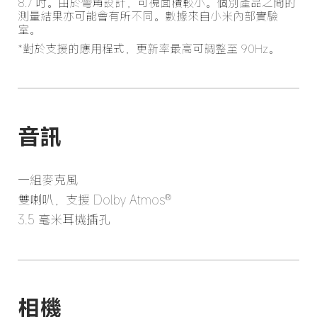
8.7 吋。由於彎角設計，可視面積較小。個別產品之間的
測量結果亦可能會有所不同。數據來自小米內部實驗
室。
*對於支援的應用程式，更新率最高可調整至 90Hz。
音訊
一組麥克風
雙喇叭，支援 Dolby Atmos®
3.5 毫米耳機插孔
相機