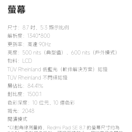
螢幕
尺寸：8.7 吋，5:3 顯示比例
解析度：1340*800
更新率：高達 90Hz
亮度：500 nits（典型值）、600 nits（戶外模式）
物料：LCD
TÜV Rheinland 低藍光（軟件解決方案）認證
TÜV Rheinland 不閃頻認證
屏佔比：84.41%
對比度：1500:1
色彩深度：10 位元，10 億色彩
調光：2048
閱讀模式
*以對角線測量時，Redmi Pad SE 8.7 的螢幕尺寸約為 