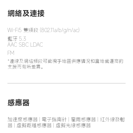
網絡及連接
Wi-Fi5 雙頻段 (802.11a/b/g/n/ac)
藍牙 5.3

AAC SBC LDAC
FM
*連線及網絡頻段可能視乎地區供應情況和當地營運商的
支援而有所差異。
感應器
加速度感應器 | 電子指南針 | 霍爾感應器 | 紅外線發射
器 | 虛擬距離感應器 | 虛擬光線感應器