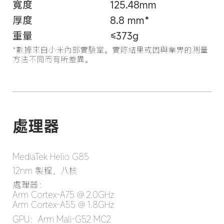
寬度
125.48mm
厚度
8.8 mm*
重量
≤373g
*數據來自小米內部實驗室。實際結果或因與業界的測量
方法不同而有所差異。
MediaTek Helio G85
12nm 製程，八核
處理器： 

Arm Cortex-A75 @ 2.0GHz

Arm Cortex-A55 @ 1.8GHz
GPU：Arm Mali-G52 MC2