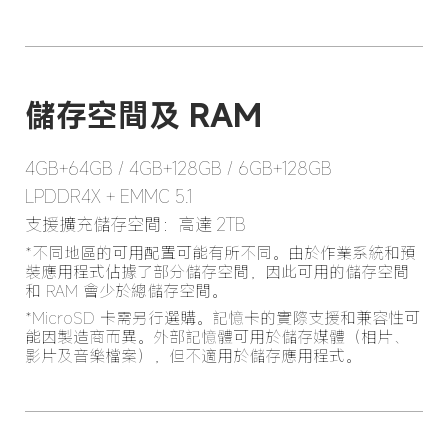
4GB+64GB / 4GB+128GB / 6GB+128GB
LPDDR4X + EMMC 5.1
支援擴充儲存空間：高達 2TB
*不同地區的可用配置可能有所不同。由於作業系統和預
裝應用程式佔據了部分儲存空間，因此可用的儲存空間
和 RAM 會少於總儲存空間。
*MicroSD 卡需另行選購。記憶卡的實際支援和兼容性可
能因製造商而異。外部記憶體可用於儲存媒體（相片、
影片及音樂檔案），但不適用於儲存應用程式。