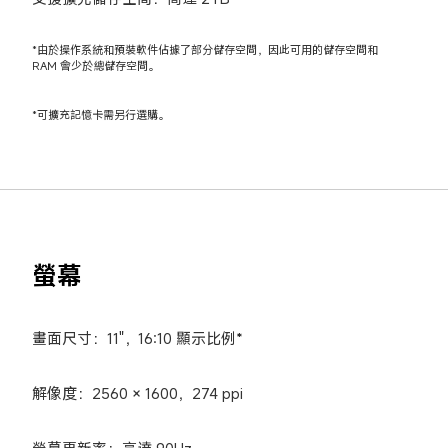
*由於操作系統和預裝軟件佔據了部分儲存空間，因此可用的儲存空間和 
RAM 會少於總儲存空間。
*可擴充記憶卡需另行選購。
螢幕
畫面尺寸：11"，16:10 顯示比例*
解像度：2560 × 1600，274 ppi