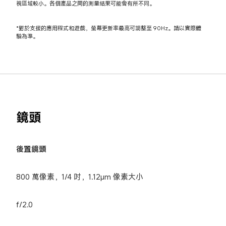
視區域較小。各個產品之間的測量結果可能會有所不同。
*對於支援的應用程式和遊戲，螢幕更新率最高可調整至 90Hz。請以實際體
驗為準。
鏡頭
後置鏡頭
800 萬像素，1/4 吋，1.12μm 像素大小
f/2.0