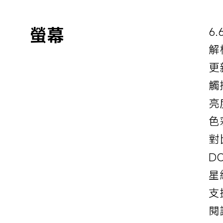
螢幕
6.
解析
更
觸
亮
色
對比
D
星
支援
閱