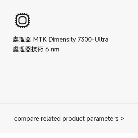
處理器
MTK Dimensity 7300-Ultra
處理器技術
6
nm
compare related product parameters >