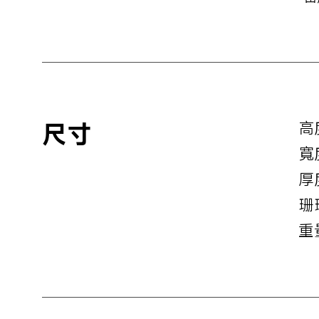
尺寸
高
寬
厚
珊
重