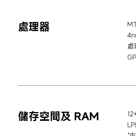
處理器
MT
4
處
GP
儲存空間及 RAM
12
LP
*