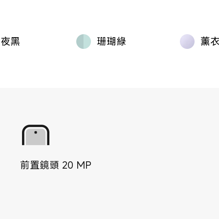
午夜黑
珊瑚綠
薰
前置鏡頭
20
MP