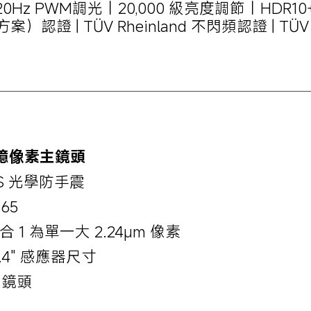
20Hz PWM調光｜20,000 級亮度調節｜HDR10+
案）認證 | TÜV Rheinland 不閃頻認證 | TÜ
 億像素主鏡頭
IS 光學防手震
.65
 合 1 為單一大 2.24μm 像素
1.4" 感應器尺寸
P 鏡頭