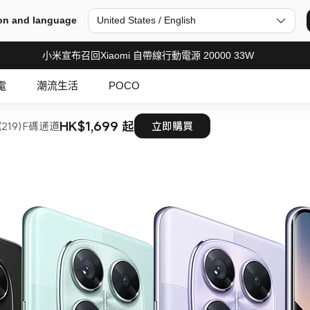
on and language
United States / English
小米宣布召回Xiaomi 自帶線行動電源 20000 33W
電
潮流生活
POCO
HK$1,699 起
219)
F碼通道
立即購買