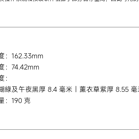
度：162.33mm
度：74.42mm
度：
瑚綠及午夜黑厚 8.4 毫米丨薰衣草紫厚 8.55 毫
量：190 克