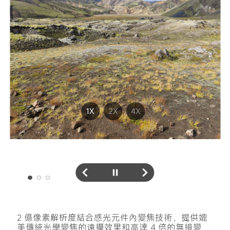
1X
2X
4X
2 億像素解析度結合感光元件內變焦技術，提供媲
美傳統光學變焦的遠攝效果和高達 4 倍的無損變