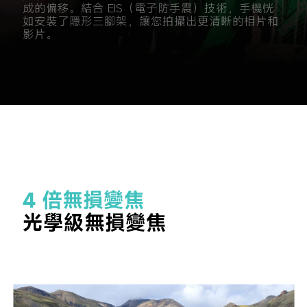
成的偏移。結合 EIS（電子防手震）技術，手機恍
如安裝了隱形三腳架，讓您拍攝出更清晰的相片和
影片。
4 倍無損變焦
光學級無損變焦