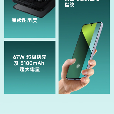
指紋
星級耐用度
67W 超級快充
及 5100mAh 
超大電量