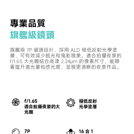
專業品質
旗艦級鏡頭
旗艦級 7P 鏡頭設計，採用 ALD 極低反射光學塗
層，可有效減少眩光和鬼影現象。適合拍攝夜景的 
f/1.65 大光圈結合高達 2.24μm 的像素尺寸，能顯
著提升進光量和感光度，呈現更清晰的夜景作品。
f/1.65
極低反射
適合拍攝夜景的大
光學塗層
光圈
7P
16 合 1