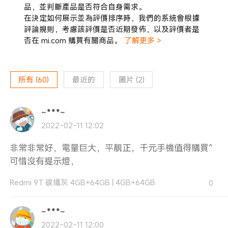
品，並判斷產品是否符合自身需求。
在決定如何展示並為評價排序時，我們的系統會根據
評論規則，考慮該評價是否近期發佈，以及評價者是
否在 mi.com 購買有關商品。
了解更多 >
所有
(
60
)
最近的
圖片
(
2
)
~***~
2022-02-11 12:02
非常非常好，電量巨大，平靚正，千元手機值得購買^
可惜沒有提示燈，
Redmi 9T 碳纖灰 4GB+64GB
|
4GB+64GB
0
~***~
2022-02-11 12:00