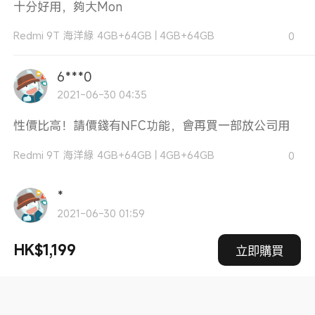
十分好用，夠大Mon
Redmi 9T 海洋綠 4GB+64GB
|
4GB+64GB
0
6***0
2021-06-30 04:35
性價比高！請價錢有NFC功能，會再買一部放公司用
Redmi 9T 海洋綠 4GB+64GB
|
4GB+64GB
0
*
2021-06-30 01:59
給媽媽用的, 經濟實惠，電量也十分足夠!
HK$1,199
立即購買
Redmi 9T 暮光藍 4GB+64GB
|
4GB+64GB
0