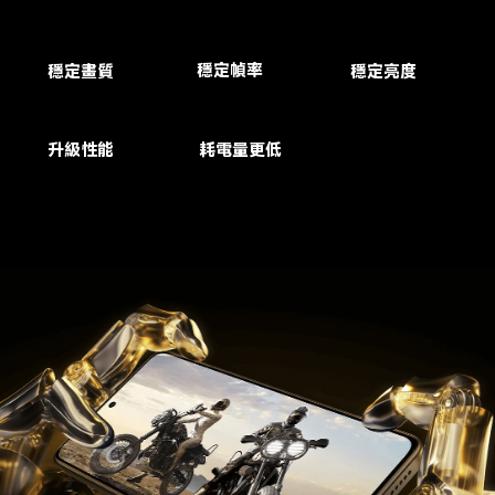
穩定幀率
穩定畫質
穩定亮度
升級性能
耗電量更低