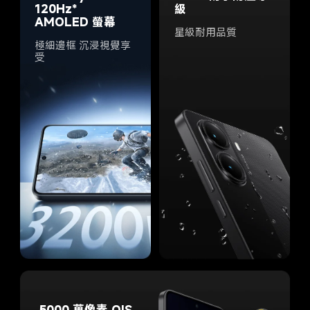
級
120Hz* 
AMOLED 螢幕
星級耐用品質
極細邊框 沉浸視覺享
受