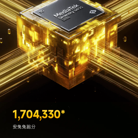
1,704,330*
安兔兔跑分