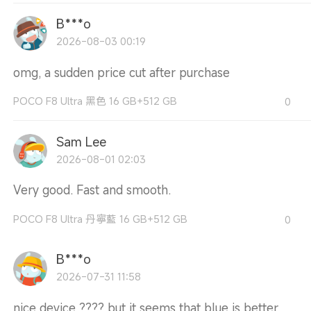
B***o
2026-08-03 00:19
omg, a sudden price cut after purchase
POCO F8 Ultra 黑色 16 GB+512 GB
0
Sam Lee
2026-08-01 02:03
Very good. Fast and smooth.
POCO F8 Ultra 丹寧藍 16 GB+512 GB
0
B***o
2026-07-31 11:58
nice device ???? but it seems that blue is better,