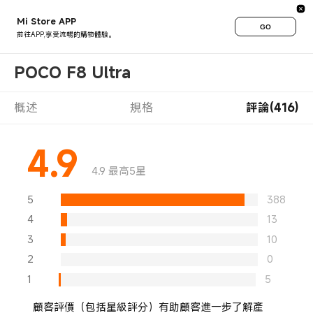
Mi Store APP
GO
前往APP,享受流暢的購物體驗。
POCO F8 Ultra
概述
規格
評論(416)
4.9
4.9 最高5星
5
388
4
13
3
10
2
0
1
5
顧客評價（包括星級評分）有助顧客進一步了解產