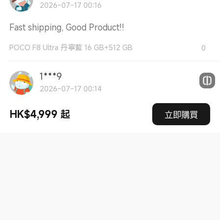
2026-07-17 00:16
Fast shipping, Good Product!!
POCO F8 Ultra 丹寧藍 16 GB+512 GB
0
1***9
2026-07-17 00:14
Fast shipping, Good Product!!
HK$4,999 起
立即購買
POCO F8 Ultra 丹寧藍 12 GB + 256 GB
0
1***9
2026-07-17 00:14
Fast shipping, Good Product!!
POCO F8 Ultra 丹寧藍 16 GB+512 GB
0