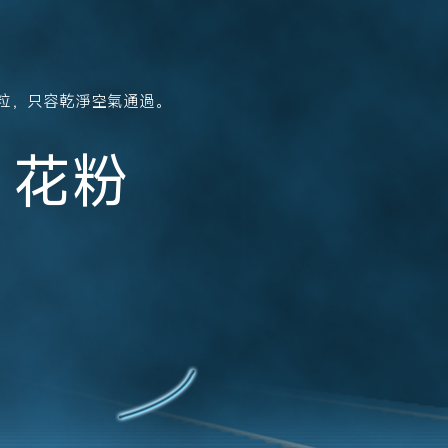
入顆粒，只容乾淨空氣通過。
花粉