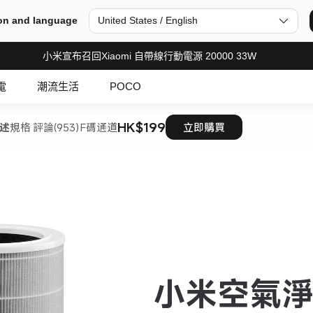
on and language
United States / English
小米宣布召回Xiaomi 自帶線行動電源 20000 33W
電
潮流生活
POCO
HK$199
述
規格
評論(953)
F碼通道
立即購買
小米空氣淨