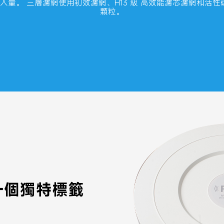
吸入量。 三層濾網使用初效濾網、H13 級 高效能濾芯濾網和
顆粒。

個獨特標籤
