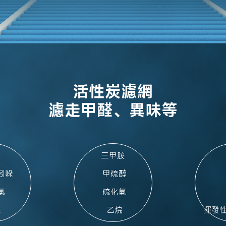
活性炭濾網
濾走甲醛、異味等
三甲胺

 甲硫醇

 硫化氫

哚
 乙烷
 揮發