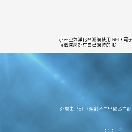
小米空氣淨化器濾網使用 RFID 
每個濾網都有自己獨特的 ID
外層由 PET（聚對苯二甲酸乙二