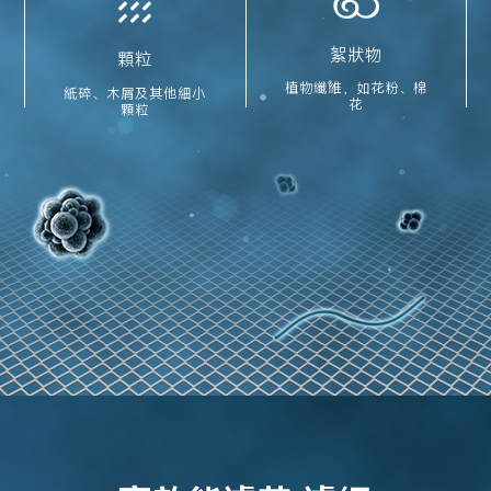
絮狀物
顆粒
植物纖維，如花粉、棉
紙碎、木屑及其他細小
花
顆粒