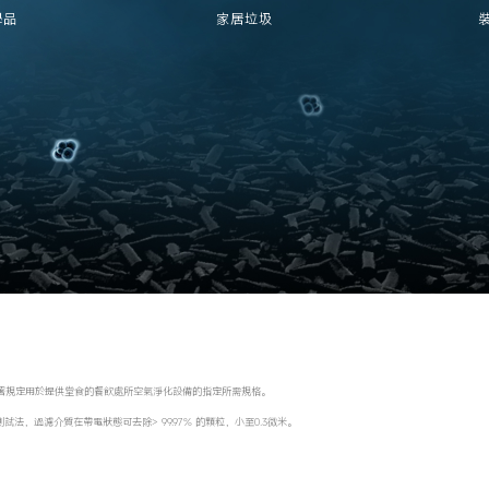
學品
家居垃圾
署規定用於提供堂食的餐飲處所空氣淨化設備的指定所需規格。

力--測試法，過濾介質在帶電狀態可去除> 99.97% 的顆粒，小至0.3微米。