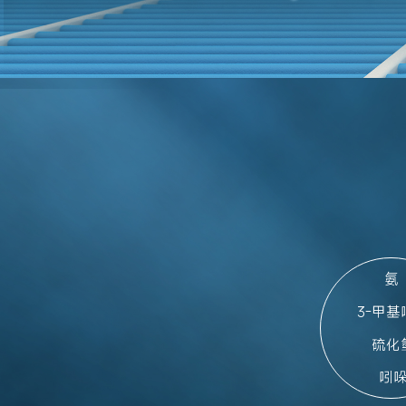
氨

 3-甲基吲哚

 硫化氫

 吲