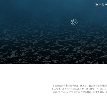
浴室化
*本產品配合小米空氣淨化器3 使用下，符合食物環境衞生
產品類別：高效顆粒空氣過濾設備，適用面積：28-48 m2

*根據 GB/T 6165-2008 高效微粒吸收性能--效率及阻