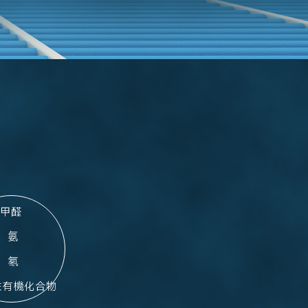
甲醛

 氨

 氡

性有機化合物