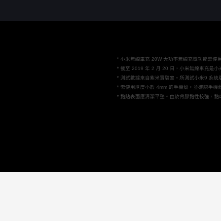
* 小米無線車充 20W 大功率無線充電功能需使
* 截至 2019 年 2 月 20 日，小米無線
* 測試數據來自紫米實驗室。所測試小米9 系統版
* 需使用厚度小於 4mm 的手機殼，並確認手
* 黏貼表面應清潔平整。由於背膠黏性較強，