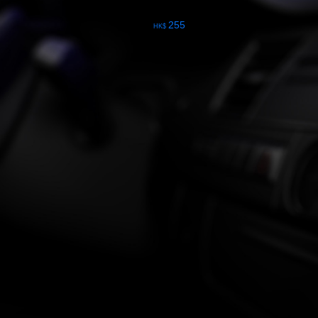
255
HK$