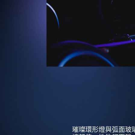
璀璨環形燈與弧面玻