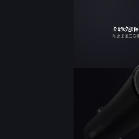
柔韌矽膠保
防止出風口受