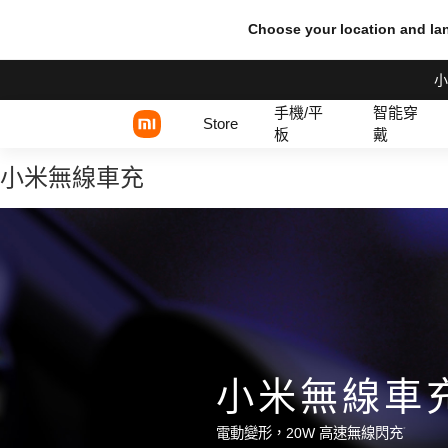
Choose your location and l
小
手機/平
智能穿
Store
板
戴
小米無線車充
Xiaomi 系列
REDMI 系列
POCO 系列
小米無線車
電動變形，20W 高速無線閃充
*