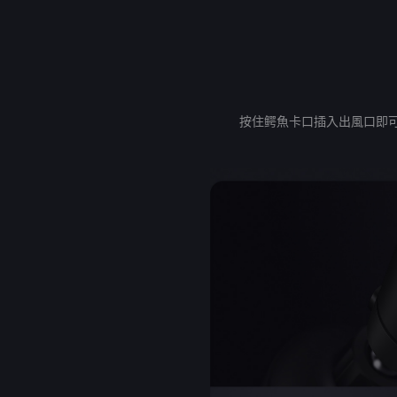
按住鳄魚卡口插入出風口即