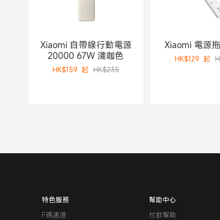
Xiaomi 自帶線行動電源
Xiaomi 電源
20000 67W 淺咖色
HK$
129
起
H
HK$
159
起
HK$235
特色服務
幫助中心
F碼通道
付款幫助