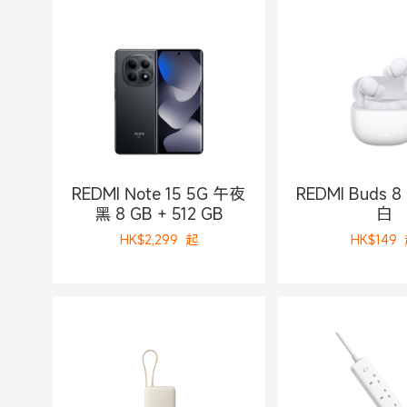
REDMI Note 15 5G 午夜
REDMI Buds 8
黑 8 GB + 512 GB
白
HK$
2,299
起
HK$
149