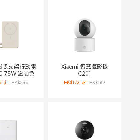
i 磁吸支架行動電
Xiaomi 智慧攝影機
00 7.5W 淺咖色
C201
9
起
HK$235
HK$
172
起
HK$189