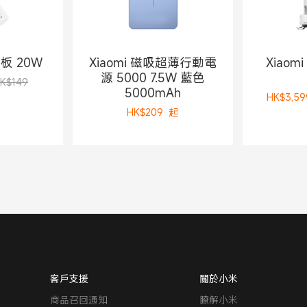
拖板 20W
Xiaomi 磁吸超薄行動電
Xiaom
源 5000 7.5W 藍色
K$149
5000mAh
HK$
3,59
HK$
209
起
客戶支援
關於小米
商品召回通知
瞭解小米