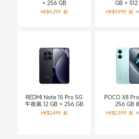
+ 256 GB
GB + 512
HK$
4,299
起
HK$
3,999
起
H
REDMI Note 15 Pro 5G
POCO X8 Pro
午夜黑 12 GB + 256 GB
256 GB
HK$
2,499
起
HK$
2,599
起
H