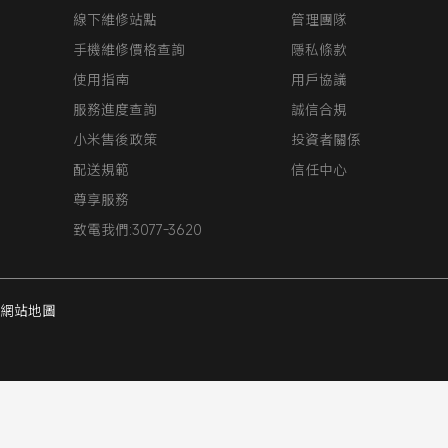
線下維修站點
管理團隊
手機維修價格查詢
隱私條款
使用指南
用戶協議
服務進度查詢
誠信合規
小米售後政策
投資者關係
配送規範
信任中心
尊享服務
致電我們:3077-3620
網站地圖