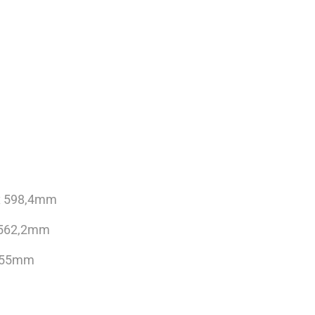
 x 598,4mm
x 562,2mm
 655mm