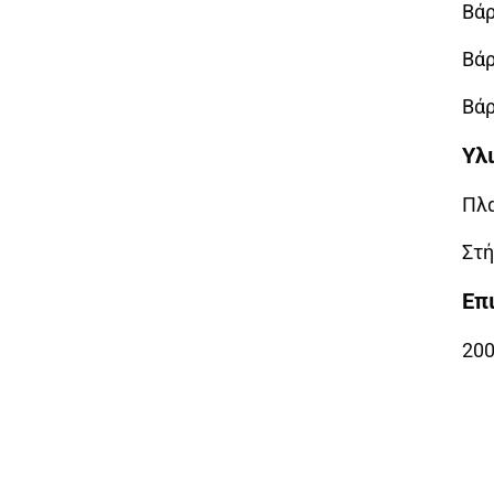
Βάρ
Βάρ
Βάρ
Υλ
Πλα
Στή
Επ
20