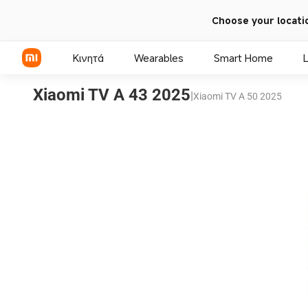
Choose your locati
Κινητά
Wearables
Smart Home
L
Xiaomi TV A 43 2025
|
Xiaomi TV A 50 2025
Σειρά Xiaomi
Σειρά REDMI
Τηλέφωνα POCO