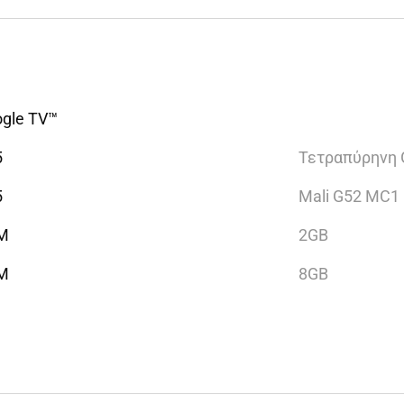
gle TV™
5
Τετραπύρηνη
5
Mali G52 MC1
M
2GB
M
8GB