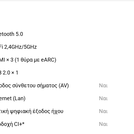
etooth 5.0
Fi 2,4GHz/5GHz
I × 3 (1 θύρα με eARC)
 2.0 × 1
οδος σύνθετου σήματος (AV)
Ναι
ernet (Lan)
Ναι
ική ψηφιακή έξοδος ήχου
Ναι
δοχή CI+*
Ναι