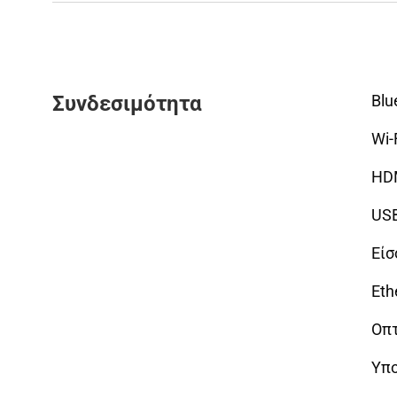
Συνδεσιμότητα
Blu
Wi-
HDM
USB
Είσ
Eth
Οπτ
Υπο