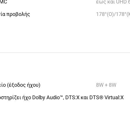
MC
έως και UHD 
ία προβολής
178°(Ο)/178°(
ίο (έξοδος ήχου)
8W + 8W
στηρίζει ήχο Dolby Audio™, DTS:X και DTS® Virtual:X