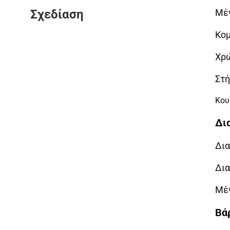
Σχεδίαση
Μέ
Κομ
Χρ
Στή
Κου
Δι
Δια
Δια
Μέγ
Βά