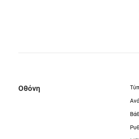
Οθόνη
Τύπ
Αν
Βά
Ρυ