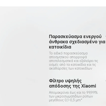
Παρασκεύασμα ενεργού 
άνθρακα σχεδιασμένο για
κατοικίδια
Το ειδικό παρασκεύασμα 
αποσμητικού απορροφά 
αποτελεσματικά και εξαλείφει τις 
οσμές από τα κατοικίδια και τις 
ακαθαρσίες των κατοικιδίων
Φίλτρο υψηλής 
απόδοσης της Xiaomi
Απομακρύνει έως και το 99,99% 
των μικροσωματιδίων ρύπων 
μεγέθους 0,1-0,3 μm*