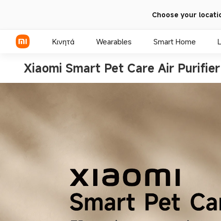
Choose your locati
Κινητά
Wearables
Smart Home
L
Xiaomi Smart Pet Care Air Purifier 
Σειρά Xiaomi
Σειρά REDMI
Τηλέφωνα POCO