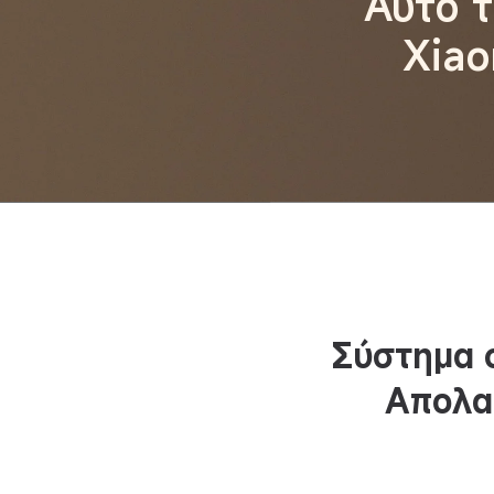
Αυτό τ
Xiao
Σύστημα 
Απολαύ