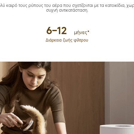
ολύ καιρό τους ρύπους του αέρα που σχετίζονται με τα κατοικίδια, χωρί
συχνή αντικατάσταση.
6–12
μήνες*
Διάρκεια ζωής φίλτρου