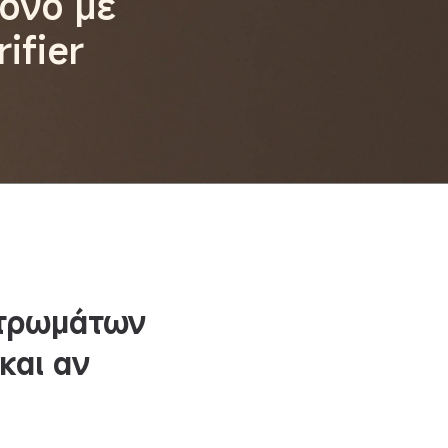
μόνο με
ifier
στρωμάτων
και αν 