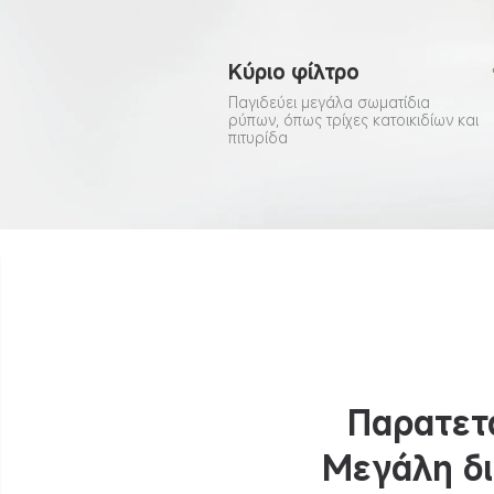
Κύριο φίλτρο
Παγιδεύει μεγάλα σωματίδια 
ρύπων, όπως τρίχες κατοικιδίων και 
πιτυρίδα
Παρατετα
Μεγάλη δι