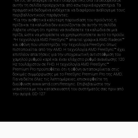
 *Εκτός αν αναφέρεται κάτι διαφορετικό, όλα τα δεδομένα σε 
αυτήν τη σελίδα προέρχονται από εσωτερικά εργαστήρια. Τα 
πραγματικά δεδομένα ενδέχεται να διαφέρουν ανάλογα με τους 
περιβαλλοντικούς παράγοντες. 

 *Για την αισθητικά καλύτερη παρουσίαση του προϊόντος, η 
πρίζα και τα καλώδια δεν εικονίζονται σε αυτήν τη σελίδα. 
Λάβετε υπόψη ότι πρέπει να συνδέσετε τα καλώδια σε μια 
πρίζα, ώστε να μπορέσετε να χρησιμοποιήσετε αυτό το προϊόν. 

 *Η τεχνολογία AMD FreeSync™ απαιτεί γραφικά AMD Radeon™ 
και οθόνη που υποστηρίζει την τεχνολογία FreeSync όπως 
πιστοποιείται από την AMD. Η τεχνολογία AMD FreeSync™ έχει 
επιπλέον απαιτήσεις για την υποχρεωτική αντιστάθμιση του 
χαμηλού ρυθμού καρέ και έναν ελάχιστο ρυθμό ανανέωσης 120 
Hz τουλάχιστον σε FHD. Η τεχνολογία AMD FreeSync™ 
Premium Pro προϋποθέτει ότι η οθόνη ανταποκρίνεται στις 
δοκιμές συμμόρφωσης με το FreeSync Premium Pro της AMD. 
Για να δείτε όλες τις λεπτομέρειες, επισκεφθείτε τη 
διεύθυνση www.amd.com/freesync. Επιβεβαιώστε την 
ικανότητα με τον κατασκευαστή του συστήματός σας πριν από 
την αγορά. GD-127
Drag down to fresh