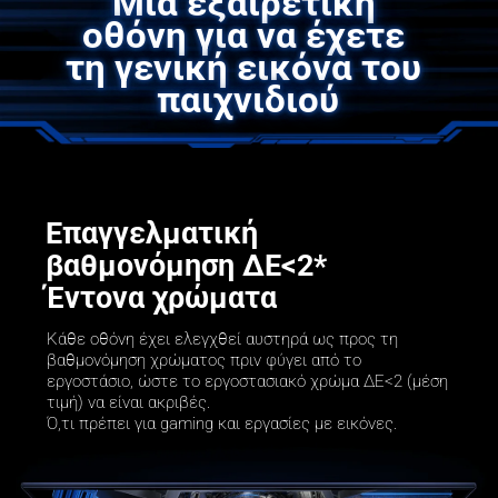
Μια εξαιρετική 
οθόνη για να έχετε 
τη γενική εικόνα του 
παιχνιδιού
Επαγγελματική 
βαθμονόμηση ΔE<2*

Έντονα χρώματα
Κάθε οθόνη έχει ελεγχθεί αυστηρά ως προς τη 
βαθμονόμηση χρώματος πριν φύγει από το 
εργοστάσιο, ώστε το εργοστασιακό χρώμα ΔE<2 (μέση 
τιμή) να είναι ακριβές.

Ό,τι πρέπει για gaming και εργασίες με εικόνες.