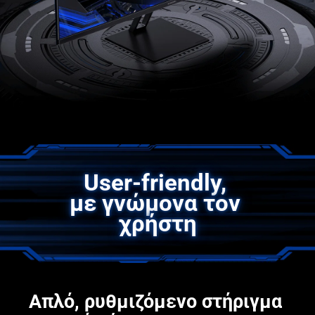
User-friendly, 

με γνώμονα τον 
χρήστη
Απλό, ρυθμιζόμενο στήριγμα
