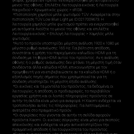
γκάμας χρωμάτων πρέπει να ενεργοποιηθεί μη αυτόματα στο 
μενού της οθόνης. Επιλέξτε Λειτουργία εικόνας ή Λειτουργία 
παιχνιδιού > Χρωματικός χώρος > sRGB. 

 *Πιστοποίηση χαμηλού μπλε φωτισμού TÜV: Αναφέρεται στην 
πιστοποίηση TÜV Low Blue Light με ID:0217009673. Η 
λειτουργία χαμηλού μπλε φωτισμού πρέπει να ενεργοποιηθεί 
μη αυτόματα: Ανοίξτε το μενού της οθόνης και επιλέξτε 
Λειτουργία εικόνας > Επιλογή λειτουργίας > Χαμηλός μπλε 
φωτισμός.

 *Αυτό το προϊόν υποστηρίζει μέγιστη ανάλυση 1920 x 1080 με 
μέγιστο ρυθμό ανανέωσης 165 Hz. Για βέλτιστη απόδοση, 
συνιστάται η χρήση του παρεχόμενου καλωδίου HDMI για τη 
σύνδεση με τη θύρα HDMI αυτού του προϊόντος. Αν η ανάλυση 
οθόνης ή ο ρυθμός ανανέωσης δεν φτάνει τη μέγιστη τιμή όταν 
συνδέονται άλλα καλώδια HDMI, επικοινωνήστε με τον 
προμηθευτή για να επιβεβαιώσετε αν τα καλώδια HDMI ή ο 
εξοπλισμός πηγής σήματος που χρησιμοποιείται για τη 
σύνδεση υποστηρίζει τη μέγιστη έξοδο ανάλυσης. 

 *Οι εικόνες και τα μοντέλα του προϊόντος, τα δεδομένα, οι 
λειτουργίες, η απόδοση, οι προδιαγραφές, το περιβάλλον 
εργασίας χρήστη και οι λοιπές πληροφορίες προϊόντος σε 
αυτήν τη σελίδα είναι μόνο για αναφορά. Η Xiaomi ενδέχεται να 
τροποποιήσει αυτές τις πληροφορίες. Για λεπτομέρειες, 
ανατρέξτε στο πραγματικό προϊόν. 

 *Οι συγκρίσεις που γίνονται σε αυτήν τη σελίδα αφορούν 
προϊόντα Xiaomi. Οι εικόνες σύγκρισης είναι μόνο για σκοπούς 
απεικόνισης και ενδέχεται να μην αντικατοπτρίζουν την 
πραγματική απόδοση ή λειτουργικότητα του προϊόντος. 
