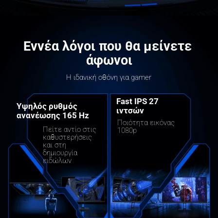
Εννέα λόγοι που θα μείνετε 
άφωνοι
Η ιδανική οθόνη για gamer
Fast IPS 27 
Υψηλός ρυθμός 
ιντσών
ανανέωσης 165 Hz
Ποιότητα εικόνας 
Πείτε αντίο στις 
1080p
καθυστερήσεις 
και στη 
δημιουργία 
ειδώλων