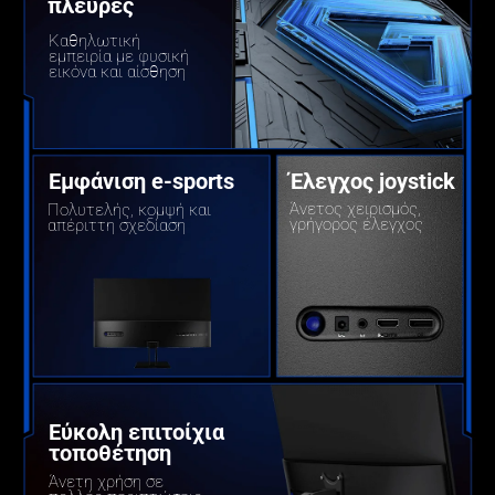
πλευρές
Καθηλωτική 
εμπειρία με φυσική 
εικόνα και αίσθηση
Έλεγχος joystick
Εμφάνιση e-sports
Άνετος χειρισμός, 
Πολυτελής, κομψή και 
γρήγορος έλεγχος
απέριττη σχεδίαση
Εύκολη επιτοίχια 
τοποθέτηση
Άνετη χρήση σε 