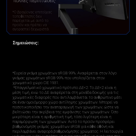
πολλές περιπτώσεις
*Ο βραχίονας επιτοίχιας 
τοποθέτησης δεν 
παρέχεται με αυτό το 
προϊόν και πρέπει να 
αγοραστεί ξεχωριστά.
Σημειώσεις:
*Ευρεία γκάμα χρωμάτων sRGB 99%: Αναφέρεται στον λόγο 
γκάμας χρωμάτων sRGB 99% που υπολογίζεται στον 
χρωματικό χώρο CIE 1931. 

 *Επαγγελματικό χρωματικό πρότυπο ΔE<2: Το ΔE<2 είναι η 
μέση τιμή, ενώ το ΔE αναφέρεται στη μονάδα δοκιμής για τις 
χρωματικές διαφορές που αντιλαμβάνεται το ανθρώπινο μάτι 
σε έναν ομοιόμορφο χώρο αντίληψης χρωμάτων. Μπορεί να 
ποσοτικοποιήσει την αναπαραγωγή των χρωμάτων, ώστε να 
βελτιώσει την ακρίβεια της εμφάνισης των χρωμάτων. Όσο 
μικρότερη είναι η αριθμητική τιμή, τόσο λιγότερη είναι η 
παραμόρφωση των χρωμάτων. Αυτό το προϊόν προσφέρει 
βαθμονόμηση γκάμας χρωμάτων sRGB για κάθε οθόνη και 
περιλαμβάνει αναφορά βαθμονόμησης χρώματος. Η λειτουργία 