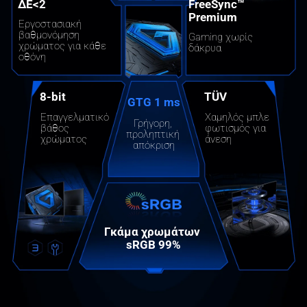
ΔE<2
FreeSync™ 
Premium
Εργοστασιακή 
βαθμονόμηση 
Gaming χωρίς 
χρώματος για κάθε 
δάκρυα
οθόνη
8-bit
TÜV
GTG 1 ms
Επαγγελματικό 
Χαμηλός μπλε 
Γρήγορη, 
βάθος 
φωτισμός για 
προληπτική 
χρώματος
άνεση
απόκριση
Γκάμα χρωμάτων 
sRGB 99%