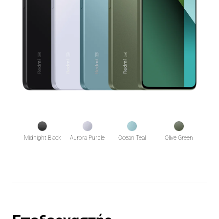
Midnight Black
Aurora Purple
Ocean Teal
Olive Green