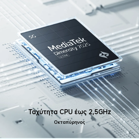
Ταχύτητα CPU έως 2,5GHz
Οκταπύρηνος