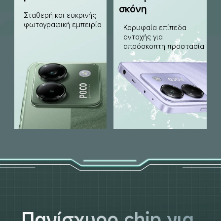
σκόνη
Σταθερή και ευκρινής 
φωτογραφική εμπειρία
Κορυφαία επίπεδα 
αντοχής για 
απρόσκοπτη προστασία
Πανίσχυρο chip για 