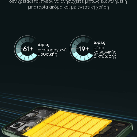
δεν χρειάζεται πλέον να ανησυχείτε μήπως εξαντληθεί η 
μπαταρία ακόμα και με εντατική χρήση
ώρες
ώρες
μέσα 
61+
19+
αναπαραγωγή 
κοινωνικής 
μουσικής
δικτύωσης