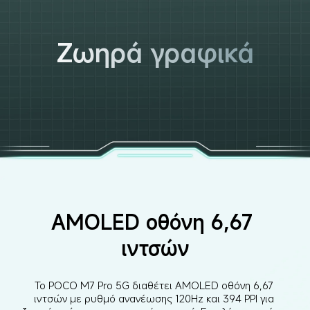
Ζωηρά γραφικά
AMOLED οθόνη 6,67 
ιντσών
Το POCO M7 Pro 5G διαθέτει AMOLED οθόνη 6,67 
ιντσών με ρυθμό ανανέωσης 120Hz και 394 PPI για 