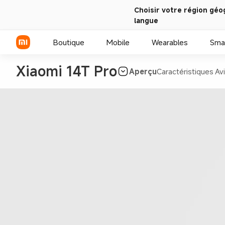
Choisir votre région géo
langue
Boutique
Mobile
Wearables
Sma
Xiaomi 14T Pro
Aperçu
Caractéristiques
Avi
Série Xiaomi
Série REDMI
Smartphones POCO