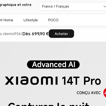
graphique et votre
France / Français
rt Home
Lifestyle
POCO
Dès 699,90 €
s clients(936)
Acheter