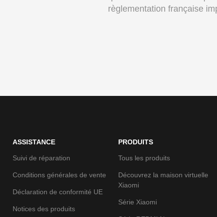
règlementation française i
ASSISTANCE
PRODUITS
Suivi de réparation
Tous les produits
Conditions générales de vente
Découvrez la maison virtuelle
Xiaomi
Déclaration de conformité UE
Série Xiaomi
Notices des produits