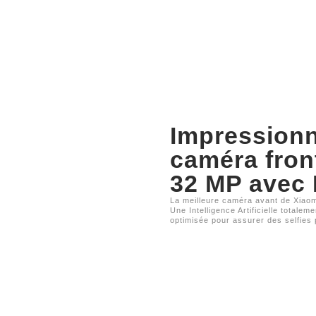
Impression
caméra fron
32 MP avec 
La meilleure caméra avant de Xiaom
Une Intelligence Artificielle totaleme
optimisée pour assurer des selfies 
Capturez l'harm
ultra large.