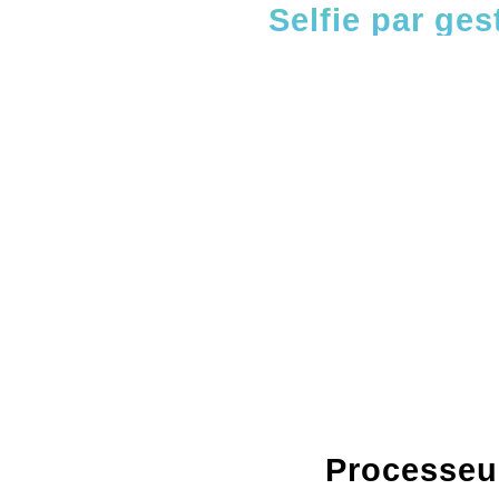
Selfie par ges
Processeu
Processeu