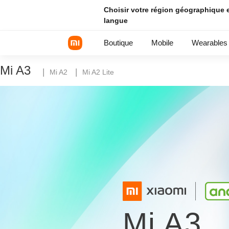
Choisir votre région géographique e
langue
Boutique
Mobile
Wearables
Mi A3
|
|
Mi A2
Mi A2 Lite
Série Xiaomi
Série REDMI
Smartphones POCO
Mi A3