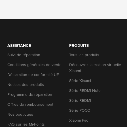
Mi 10 Lite Blanc Céleste 6 GB + 64 GB
Après 24 h d'utilisation, je valide la fluidité, l'écran, la q
bon rapport qualité-prix.
Partager avec
Facebook
X
Mi 10 Lite Bleu Boréal 6 GB + 128 GB
Ravie de mon achat, un téléphone performant et des sup