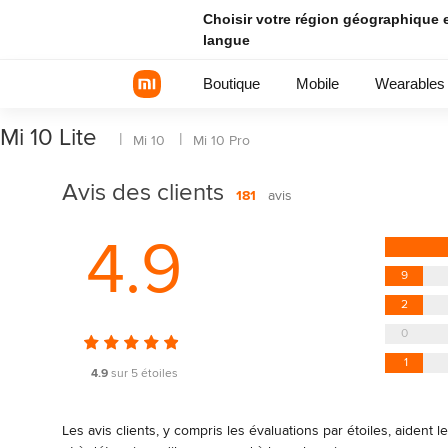
Choisir votre région géographique e
langue
Boutique
Mobile
Wearables
Mi 10 Lite
|
|
Mi 10
Mi 10 Pro
Avis des clients
Série Xiaomi
181
avis
Série REDMI
4.9
Smartphones POCO
9
2
0
1
4.9
sur 5 étoiles
Les avis clients, y compris les évaluations par étoiles, aident l