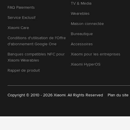
Partager avec
Facebook
X
Mi 10 Lite Blanc Céleste 6 GB + 64 GB
good phone, fast ans snappy
Partager avec