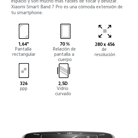
espacio y son mucho más fáciles de tocar y deslizar. 
Xiaomi Smart Band 7 Pro es una cómoda extensión de 
tu smartphone.
1,64"
70 %
280 x 456
Pantalla 
Relación de 
de 
rectangular
pantalla a 
resolución
cuerpo
326
2,5D
ppp
Vidrio 
curvado