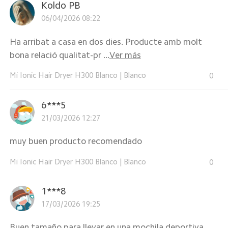
Koldo PB
06/04/2026 08:22
Ha arribat a casa en dos dies. Producte amb molt
bona relació qualitat-pr ...
Ver más
Mi Ionic Hair Dryer H300 Blanco
|
Blanco
0
6***5
21/03/2026 12:27
muy buen producto recomendado
Mi Ionic Hair Dryer H300 Blanco
|
Blanco
0
1***8
17/03/2026 19:25
Buen tamaño para llevar en una mochila deportiva.