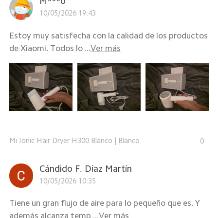
M***o
10/05/2026 19:43
Estoy muy satisfecha con la calidad de los productos
de Xiaomi⁠. Todos lo ...
Ver más
Mi Ionic Hair Dryer H300 Blanco
|
Blanco
0
Cándido F. Díaz Martín
10/05/2026 10:35
Tiene un gran flujo de aire para lo pequeño que es. Y
además alcanza temp ...
Ver más