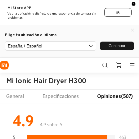
Mi Store APP
IR
Ve a la aplicación y disfruta de una experiencia de compra sin
problemas.
Elige tu ubicación e idioma
España / Español
Continuar
Mi Ionic Hair Dryer H300
General
Especificaciones
Opiniones(507)
4.9
4.9 sobre 5
5
463