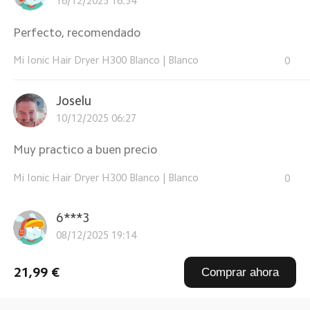
16/12/2025 16:54
Perfecto, recomendado
Mi Ionic Hair Dryer H300 Blanco
|
Blanco
0
Joselu
10/12/2025 06:27
Muy practico a buen precio
Mi Ionic Hair Dryer H300 Blanco
|
Blanco
0
6***3
08/12/2025 19:14
es comodo de usar y no pesa. lo unico que el aire frio
21,99 €
Comprar ahora
no sale tan frio.