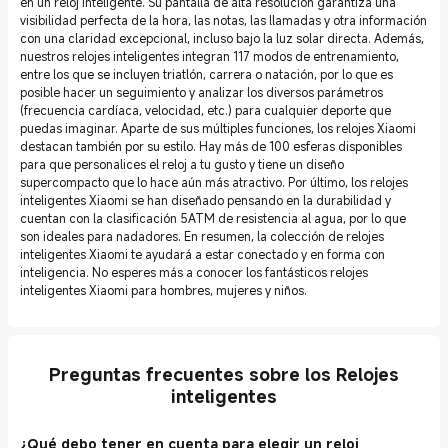
en un reloj inteligente. Su pantalla de alta resolución garantiza una
visibilidad perfecta de la hora, las notas, las llamadas y otra información
con una claridad excepcional, incluso bajo la luz solar directa. Además,
nuestros relojes inteligentes integran 117 modos de entrenamiento,
entre los que se incluyen triatlón, carrera o natación, por lo que es
posible hacer un seguimiento y analizar los diversos parámetros
(frecuencia cardíaca, velocidad, etc.) para cualquier deporte que
puedas imaginar. Aparte de sus múltiples funciones, los relojes Xiaomi
destacan también por su estilo. Hay más de 100 esferas disponibles
para que personalices el reloj a tu gusto y tiene un diseño
supercompacto que lo hace aún más atractivo. Por último, los relojes
inteligentes Xiaomi se han diseñado pensando en la durabilidad y
cuentan con la clasificación 5ATM de resistencia al agua, por lo que
son ideales para nadadores. En resumen, la colección de relojes
inteligentes Xiaomi te ayudará a estar conectado y en forma con
inteligencia. No esperes más a conocer los fantásticos relojes
inteligentes Xiaomi para hombres, mujeres y niños.
Preguntas frecuentes sobre los Relojes
inteligentes
¿Qué debo tener en cuenta para elegir un reloj