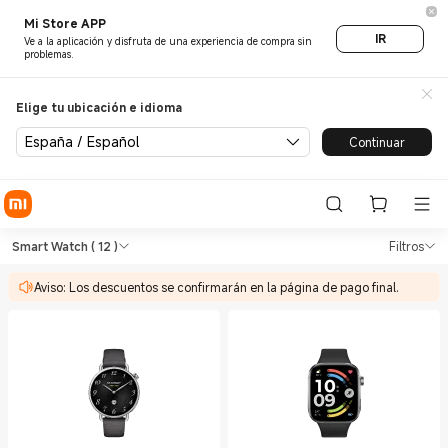
Mi Store APP
IR
Ve a la aplicación y disfruta de una experiencia de compra sin
problemas.
Elige tu ubicación e idioma
España / Español
Continuar
Shop Reloj inteligente Smart
Shop Reloj inteligente Smart Watch in
Smart Watch
( 12 )
Filtros
Aviso: Los descuentos se confirmarán en la página de pago final.