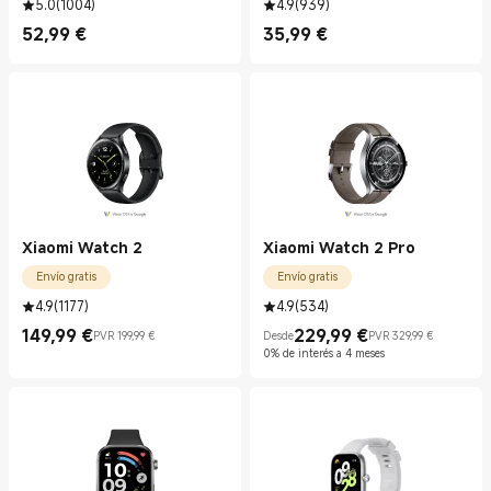
5.0
(
1004
)
4.9
(
939
)
52,99
€
35,99
€
Current Price €52.99
Current Price €35.99
Xiaomi Watch 2
Xiaomi Watch 2 Pro
Envío gratis
Envío gratis
4.9
(
1177
)
4.9
(
534
)
149,99
€
229,99
€
PVR 199,99 €
Desde
PVR 329,99 €
Current Price €149.99
Precio de mercado 199,99 €
Current Price €229.99
Precio de mercado 329,99 €
0% de interés a 4 meses