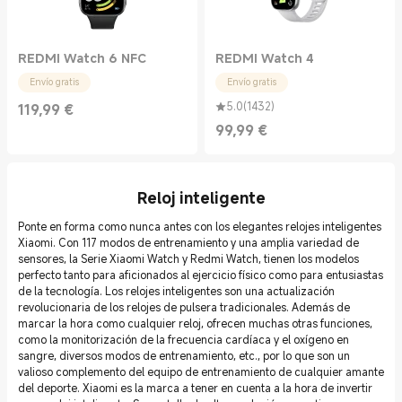
REDMI Watch 6 NFC
REDMI Watch 4
Envío gratis
Envío gratis
5.0
(
1432
)
119,99
€
Current Price €119.99
99,99
€
Current Price €99.99
Reloj inteligente
Ponte en forma como nunca antes con los elegantes relojes inteligentes
Xiaomi. Con 117 modos de entrenamiento y una amplia variedad de
sensores, la Serie Xiaomi Watch y Redmi Watch, tienen los modelos
perfecto tanto para aficionados al ejercicio físico como para entusiastas
de la tecnología. Los relojes inteligentes son una actualización
revolucionaria de los relojes de pulsera tradicionales. Además de
marcar la hora como cualquier reloj, ofrecen muchas otras funciones,
como la monitorización de la frecuencia cardíaca y el oxígeno en
sangre, diversos modos de entrenamiento, etc., por lo que son un
valioso complemento del equipo de entrenamiento de cualquier amante
del deporte. Xiaomi es la marca a tener en cuenta a la hora de invertir