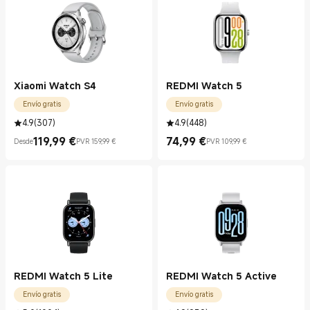
Xiaomi Watch S4
REDMI Watch 5
Envío gratis
Envío gratis
4.9
(
307
)
4.9
(
448
)
119,99
€
74,99
€
Desde
PVR 159,99 €
PVR 109,99 €
Current Price €119.99
Precio de mercado 159,99 €
Current Price €74.99
Precio de mercado 109,99 €
REDMI Watch 5 Lite
REDMI Watch 5 Active
Envío gratis
Envío gratis