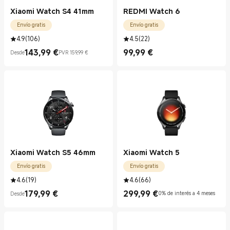
Xiaomi Watch S4 41mm
REDMI Watch 6
Envío gratis
Envío gratis
4.9
(
106
)
4.5
(
22
)
143,99
€
99,99
€
Desde
PVR 159,99 €
Current Price €143.99
Precio de mercado 159,99 €
Current Price €99.99
Xiaomi Watch S5 46mm
Xiaomi Watch 5
Envío gratis
Envío gratis
4.6
(
19
)
4.6
(
66
)
179,99
€
299,99
€
0% de interés a 4 meses
Desde
Current Price €179.99
Current Price €299.99